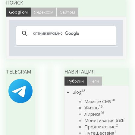
ПОИСК
Googl`ом
Яндексом
Сайтом
TELEGRAM
НАВИГАЦИЯ
Рубрики
Теги
63
Blog
20
Maxsite CMS
16
Жизнь
26
Лирика
1
Монетизация $$$
2
Продвижение
1
Путешествия