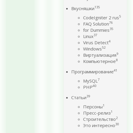
135
Вкусняшки
5
CodeIgniter 2 rus
76
FAQ Solution
35
for Dummies
37
Linux
4
Virus Detect
52
Windows
9
Виртуализация
8
Компьютерное
41
Программирование
7
MySQL
40
PHP
39
Статьи
1
Персоны
1
Пресс-релиз
2
Строительство
30
Это интересно