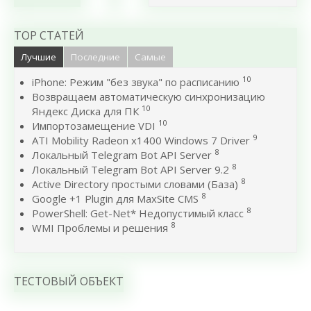
TOP СТАТЕЙ
Лучшие
Последние
Самые
10
iPhone: Режим "без звука" по расписанию
Возвращаем автоматическую синхронизацию
10
Яндекс Диска для ПК
10
Импортозамещение VDI
9
ATI Mobility Radeon x1400 Windows 7 Driver
8
Локальный Telegram Bot API Server
8
Локальный Telegram Bot API Server 9.2
8
Active Directory простыми словами (База)
8
Google +1 Plugin для MaxSite CMS
8
PowerShell: Get-Net* Недопустимый класс
8
WMI Проблемы и решения
ТЕСТОВЫЙ ОБЪЕКТ