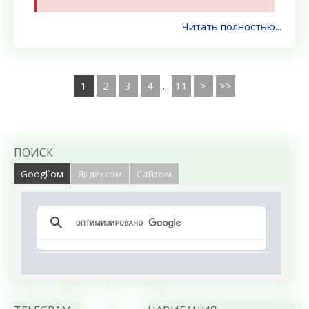
Читать полностью...
1
2
3
4
...
11
>
>>
ПОИСК
Googl`ом
Яндексом
Сайтом