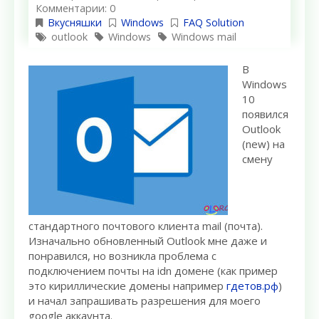
Комментарии: 0
Вкусняшки
Windows
FAQ Solution
outlook
Windows
Windows mail
В
Windows
10
появился
Outlook
(new) на
смену
стандартного почтового клиента mail (почта).
Изначально обновленный Outlook мне даже и
понравился, но возникла проблема с
подключением почты на idn домене (как пример
это кириллические домены например
гдетов.рф
)
и начал запрашивать разрешения для моего
google аккаунта.