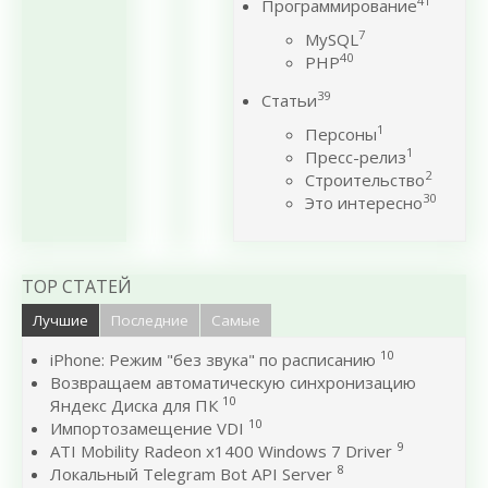
41
Программирование
7
MySQL
40
PHP
39
Статьи
1
Персоны
1
Пресс-релиз
2
Строительство
30
Это интересно
TOP СТАТЕЙ
Лучшие
Последние
Самые
10
iPhone: Режим "без звука" по расписанию
Возвращаем автоматическую синхронизацию
10
Яндекс Диска для ПК
10
Импортозамещение VDI
9
ATI Mobility Radeon x1400 Windows 7 Driver
8
Локальный Telegram Bot API Server