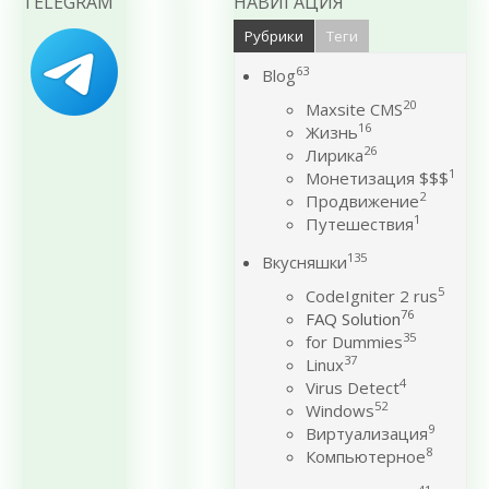
TELEGRAM
НАВИГАЦИЯ
Рубрики
Теги
63
Blog
20
Maxsite CMS
16
Жизнь
26
Лирика
1
Монетизация $$$
2
Продвижение
1
Путешествия
135
Вкусняшки
5
CodeIgniter 2 rus
76
FAQ Solution
35
for Dummies
37
Linux
4
Virus Detect
52
Windows
9
Виртуализация
8
Компьютерное