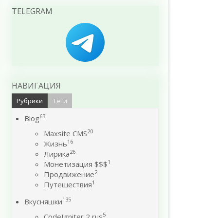
TELEGRAM
НАВИГАЦИЯ
Рубрики
Теги
63
Blog
20
Maxsite CMS
16
Жизнь
26
Лирика
1
Монетизация $$$
2
Продвижение
1
Путешествия
135
Вкусняшки
5
CodeIgniter 2 rus