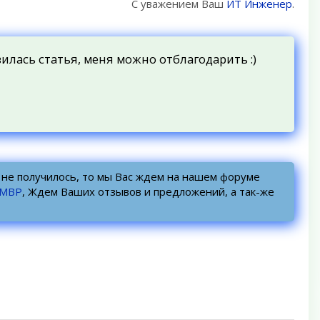
С уважением Ваш
ИТ Инженер
.
вилась статья, меня можно отблагодарить :)
о не получилось, то мы Вас ждем на нашем форуме
УМВР
, Ждем Ваших отзывов и предложений, а так-же