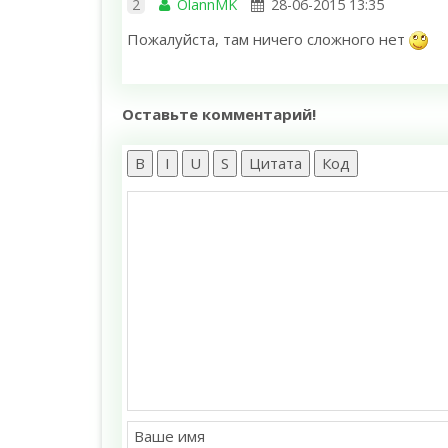
2
OlannMK
28-06-2015 13:35
Пожалуйста, там ничего сложного нет
Оставьте комментарий!
B
I
U
S
Цитата
Код