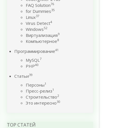
76
FAQ Solution
35
for Dummies
37
Linux
4
Virus Detect
52
Windows
9
Виртуализация
8
Компьютерное
41
Программирование
7
MySQL
40
PHP
39
Статьи
1
Персоны
1
Пресс-релиз
2
Строительство
30
Это интересно
TOP СТАТЕЙ