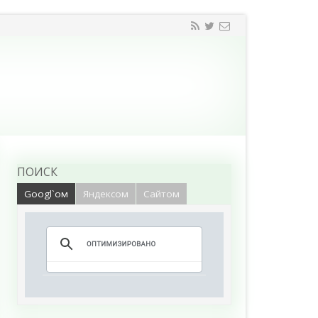
ПОИСК
Googl`ом
Яндексом
Сайтом