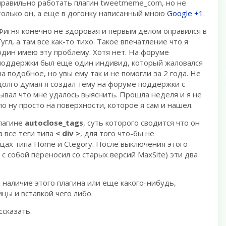
правильно работать плагин tweetmeme_com, но не
только он, а еще в догонку написанный мною
Google +1
.
Фигня конечно не здоровая и первым делом оправился в
Гугл, а там все как-то тихо. Такое впечатление что я
один имею эту проблему. Хотя нет. На форуме
поддержки был еще один индивид, который жаловался
на подобное, но увы ему так и не помогли за 2 года. Не
долго думая я создал тему на форуме поддержки с
вал что мне удалось выяснить. Прошла неделя и я не
о ну просто на поверхности, которое я сам и нашел.
лагине
autoclose_tags
, суть которого сводится что он
 все теги типа
< div >
, для того что-бы не
цах типа Home и Ctegory. После выключения этого
 с собой переносил со старых версий MaxSite) эти два
а наличие этого плагина или еще какого-нибудь,
цы и вставкой чего либо.
ссказать.