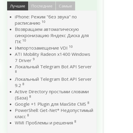
Лучшие
Последние
Самые
iPhone: Режим "без звука" по
10
расписанию
Возвращаем автоматическую
синхронизацию Яндекс Диска для
10
ПК
10
Импортозамещение VDI
ATI Mobility Radeon x1400 Windows
9
7 Driver
Локальный Telegram Bot API Server
8
Локальный Telegram Bot API Server
8
9.2
Active Directory простыми словами
8
(База)
8
Google +1 Plugin для MaxSite CMS
PowerShell: Get-Net* Недопустимый
8
класс
8
WMI Проблемы и решения