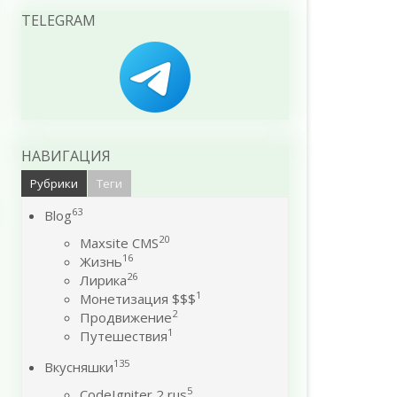
TELEGRAM
НАВИГАЦИЯ
Рубрики
Теги
63
Blog
20
Maxsite CMS
16
Жизнь
26
Лирика
1
Монетизация $$$
2
Продвижение
1
Путешествия
135
Вкусняшки
5
CodeIgniter 2 rus