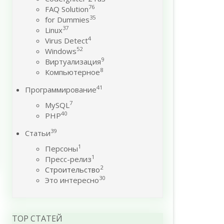
76
FAQ Solution
35
for Dummies
37
Linux
4
Virus Detect
52
Windows
9
Виртуализация
8
Компьютерное
41
Программирование
7
MySQL
40
PHP
39
Статьи
1
Персоны
1
Пресс-релиз
2
Строительство
30
Это интересно
TOP СТАТЕЙ