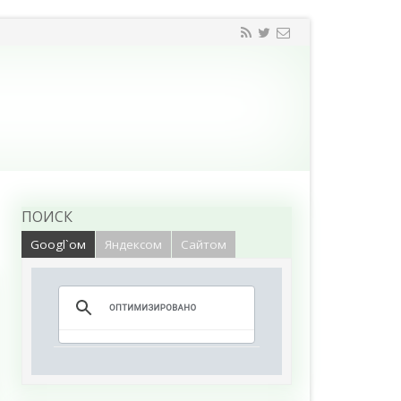
ПОИСК
Googl`ом
Яндексом
Сайтом