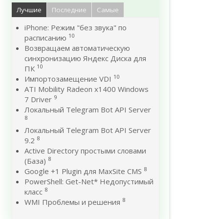
Лучшие
Последние
Самые
iPhone: Режим "без звука" по
10
расписанию
Возвращаем автоматическую
синхронизацию Яндекс Диска для
10
ПК
10
Импортозамещение VDI
ATI Mobility Radeon x1400 Windows
9
7 Driver
Локальный Telegram Bot API Server
8
Локальный Telegram Bot API Server
8
9.2
Active Directory простыми словами
8
(База)
8
Google +1 Plugin для MaxSite CMS
PowerShell: Get-Net* Недопустимый
8
класс
8
WMI Проблемы и решения