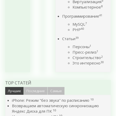
9
Виртуализация
8
Компьютерное
41
Программирование
7
MySQL
40
PHP
39
Статьи
1
Персоны
1
Пресс-релиз
2
Строительство
30
Это интересно
TOP СТАТЕЙ
Лучшие
Последние
Самые
10
iPhone: Режим "без звука" по расписанию
Возвращаем автоматическую синхронизацию
10
Яндекс Диска для ПК
10