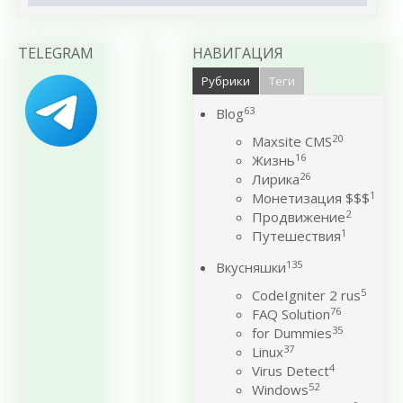
TELEGRAM
НАВИГАЦИЯ
Рубрики
Теги
63
Blog
20
Maxsite CMS
16
Жизнь
26
Лирика
1
Монетизация $$$
2
Продвижение
1
Путешествия
135
Вкусняшки
5
CodeIgniter 2 rus
76
FAQ Solution
35
for Dummies
37
Linux
4
Virus Detect
52
Windows