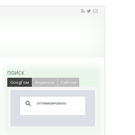
ПОИСК
Googl`ом
Яндексом
Сайтом