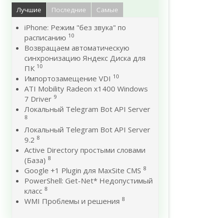
Лучшие
Последние
Самые
iPhone: Режим "без звука" по
10
расписанию
Возвращаем автоматическую
синхронизацию Яндекс Диска для
10
ПК
10
Импортозамещение VDI
ATI Mobility Radeon x1400 Windows
9
7 Driver
Локальный Telegram Bot API Server
8
Локальный Telegram Bot API Server
8
9.2
Active Directory простыми словами
8
(База)
8
Google +1 Plugin для MaxSite CMS
PowerShell: Get-Net* Недопустимый
8
класс
8
WMI Проблемы и решения