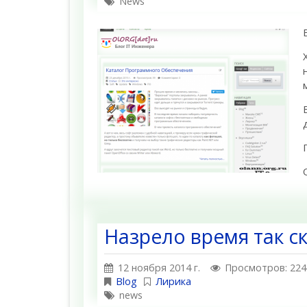
News
Назрело время так с
12 ноября 2014 г.
Просмотров: 224
Blog
Лирика
news