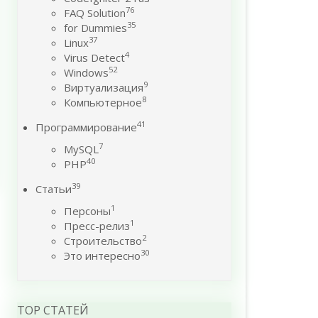
76
FAQ Solution
35
for Dummies
37
Linux
4
Virus Detect
52
Windows
9
Виртуализация
8
Компьютерное
41
Программирование
7
MySQL
40
PHP
39
Статьи
1
Персоны
1
Пресс-релиз
2
Строительство
30
Это интересно
TOP СТАТЕЙ