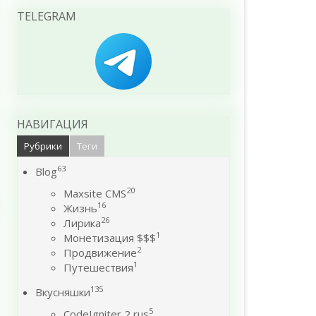
TELEGRAM
НАВИГАЦИЯ
Рубрики
Теги
63
Blog
20
Maxsite CMS
16
Жизнь
26
Лирика
1
Монетизация $$$
2
Продвижение
1
Путешествия
135
Вкусняшки
5
CodeIgniter 2 rus