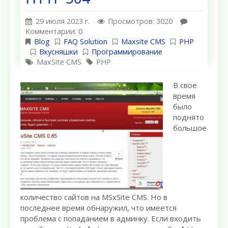
29 июля 2023 г.
Просмотров: 3020
Комментарии: 0
Blog
FAQ Solution
Maxsite CMS
PHP
Вкусняшки
Программирование
MaxSite CMS
PHP
В свое
время
было
поднято
большое
количество сайтов на MSxSite CMS. Но в
последнее время обнаружил, что имеется
проблема с попаданием в админку. Если входить