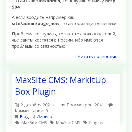
на сайт как
site/admin
, то получаю ошибку
http
504
.
А если входить например как
site/admin/page_new
, то авторизация успешная.
Проблема коснулась, только тех пользователей,
чьи сайты хостятся в России, ибо имеются
проблемы со связностью.
Читать полностью...
MaxSite CMS: MarkitUp
Box Plugin
2 декабря 2021 г.
Просмотров: 2041
Комментарии: 0
Blog
Лирика
MaxSite CMS
MaxSiteCMS
Plugins