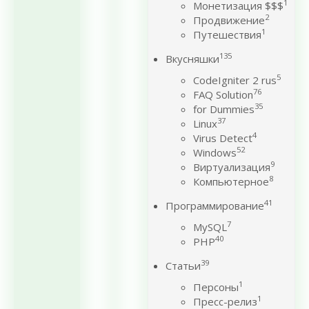
1
Монетизация $$$
2
Продвижение
1
Путешествия
135
Вкусняшки
5
CodeIgniter 2 rus
76
FAQ Solution
35
for Dummies
37
Linux
4
Virus Detect
52
Windows
9
Виртуализация
8
Компьютерное
41
Программирование
7
MySQL
40
PHP
39
Статьи
1
Персоны
1
Пресс-релиз