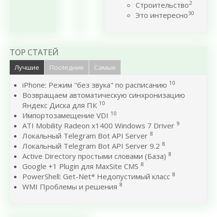
2
Строительство
30
Это интересно
TOP СТАТЕЙ
Лучшие
Последние
Самые
10
iPhone: Режим "без звука" по расписанию
Возвращаем автоматическую синхронизацию
10
Яндекс Диска для ПК
10
Импортозамещение VDI
9
ATI Mobility Radeon x1400 Windows 7 Driver
8
Локальный Telegram Bot API Server
8
Локальный Telegram Bot API Server 9.2
8
Active Directory простыми словами (База)
8
Google +1 Plugin для MaxSite CMS
8
PowerShell: Get-Net* Недопустимый класс
8
WMI Проблемы и решения