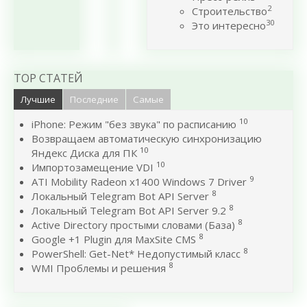
2
Строительство
30
Это интересно
TOP СТАТЕЙ
Лучшие
Последние
Самые
10
iPhone: Режим "без звука" по расписанию
Возвращаем автоматическую синхронизацию
10
Яндекс Диска для ПК
10
Импортозамещение VDI
9
ATI Mobility Radeon x1400 Windows 7 Driver
8
Локальный Telegram Bot API Server
8
Локальный Telegram Bot API Server 9.2
8
Active Directory простыми словами (База)
8
Google +1 Plugin для MaxSite CMS
8
PowerShell: Get-Net* Недопустимый класс
8
WMI Проблемы и решения