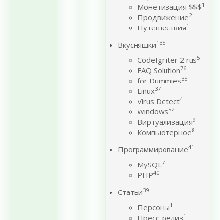
1
Монетизация $$$
2
Продвижение
1
Путешествия
135
Вкусняшки
5
CodeIgniter 2 rus
76
FAQ Solution
35
for Dummies
37
Linux
4
Virus Detect
52
Windows
9
Виртуализация
8
Компьютерное
41
Программирование
7
MySQL
40
PHP
39
Статьи
1
Персоны
1
Пресс-релиз