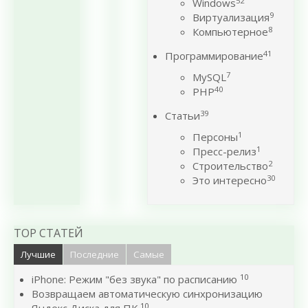
52
Windows
9
Виртуализация
8
Компьютерное
41
Программирование
7
MySQL
40
PHP
39
Статьи
1
Персоны
1
Пресс-релиз
2
Строительство
30
Это интересно
TOP СТАТЕЙ
Лучшие
Последние
Самые
10
iPhone: Режим "без звука" по расписанию
Возвращаем автоматическую синхронизацию
10