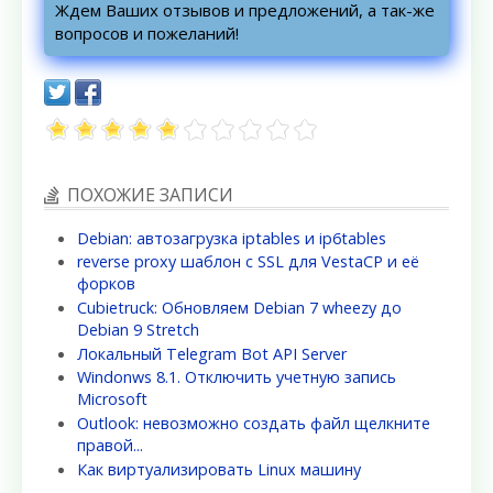
Ждем Ваших отзывов и предложений, а так-же
вопросов и пожеланий!
ПОХОЖИЕ ЗАПИСИ
Debian: автозагрузка iptables и ip6tables
reverse proxy шаблон c SSL для VestaCP и её
форков
Cubietruck: Обновляем Debian 7 wheezy до
Debian 9 Stretch
Локальный Telegram Bot API Server
Windonws 8.1. Отключить учетную запись
Microsoft
Outlook: невозможно создать файл щелкните
правой...
Как виртуализировать Linux машину