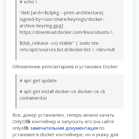
# echo \
"deb [arch=$(dpkg --print-architecture)
signed-by=/usr/share/keyrings/docker-
archive-keyring.gpg]
https://download.docker.com/linux/ubuntu \
$(lsb_release -cs) stable" | sudo tee
/etc/apt/sources.list.d/docker.list > /dev/null
Обновление репозитариев и установка Docker
# apt-get update
# apt-get install docker-ce docker-ce-cli
containerd.io
Все, докер установлен, теперь можно качать
OnlyOffice контейнер и запускать его (на сайте
onlyoffice
замечательная документация
по
установке в docker контейнере, но я укажу для