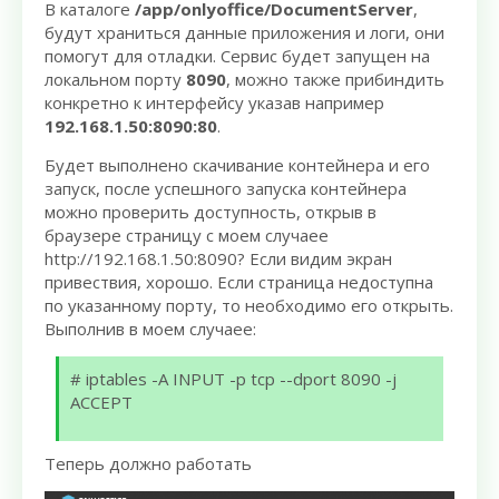
В каталоге
/app/onlyoffice/DocumentServer
,
будут храниться данные приложения и логи, они
помогут для отладки. Сервис будет запущен на
локальном порту
8090
, можно также прибиндить
конкретно к интерфейсу указав например
192.168.1.50:8090:80
.
Будет выполнено скачивание контейнера и его
запуск, после успешного запуска контейнера
можно проверить доступность, открыв в
браузере страницу с моем случаее
http://192.168.1.50:8090? Если видим экран
привествия, хорошо. Если страница недоступна
по указанному порту, то необходимо его открыть.
Выполнив в моем случаее:
# iptables -A INPUT -p tcp --dport 8090 -j
ACCEPT
Теперь должно работать