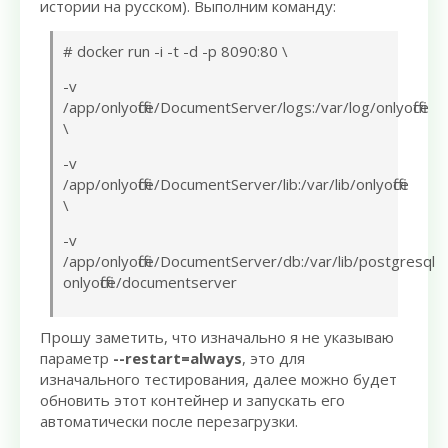
истории на русском). Выполним команду:
# docker run -i -t -d -p 8090:80 \
-v
/app/onlyoffice/DocumentServer/logs:/var/log/onlyoffice
\
-v
/app/onlyoffice/DocumentServer/lib:/var/lib/onlyoffice
\
-v
/app/onlyoffice/DocumentServer/db:/var/lib/postgresql
onlyoffice/documentserver
Прошу заметить, что изначально я не указываю
параметр
--restart=always
, это для
изначального тестирования, далее можно будет
обновить этот контейнер и запускать его
автоматически после перезагрузки.