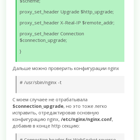
$scheme;
proxy_set_header Upgrade $http_upgrade;
proxy_set_header X-Real-IP $remote_addr;
proxy_set_header Connection
$connection_upgrade;
}
Дальше можно проверить конфигурации nginx
# /usr/sbin/nginx -t
С моем случаее не отрабатывала
$connection_upgrade
, но это тоже легко
исправить, отредактировав основную
конфигурацию nginx,
/etc/nginx/nginx.conf
,
добавив в конце http секцию:
# Connection header for WebSocket reverse