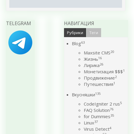
TELEGRAM
НАВИГАЦИЯ
Рубрики
Теги
63
Blog
20
Maxsite CMS
16
Жизнь
26
Лирика
1
Монетизация $$$
2
Продвижение
1
Путешествия
135
Вкусняшки
5
CodeIgniter 2 rus
76
FAQ Solution
35
for Dummies
37
Linux
4
Virus Detect