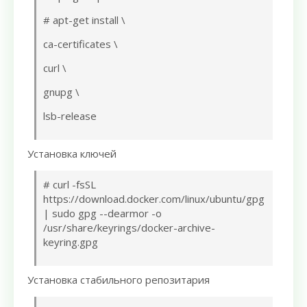
# apt-get install \
ca-certificates \
curl \
gnupg \
lsb-release
Установка ключей
# curl -fsSL
https://download.docker.com/linux/ubuntu/gpg
| sudo gpg --dearmor -o
/usr/share/keyrings/docker-archive-
keyring.gpg
Установка стабильного репозитария