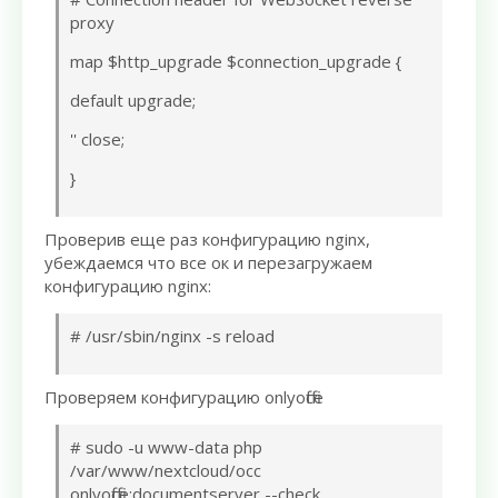
proxy
map $http_upgrade $connection_upgrade {
default upgrade;
'' close;
}
Проверив еще раз конфигурацию nginx,
убеждаемся что все ок и перезагружаем
конфигурацию nginx:
# /usr/sbin/nginx -s reload
Проверяем конфигурацию onlyoffice
# sudo -u www-data php
/var/www/nextcloud/occ
onlyoffice:documentserver --check