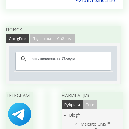
Читать полностью...
ПОИСК
Googl`ом
Яндексом
Сайтом
TELEGRAM
НАВИГАЦИЯ
Рубрики
Теги
63
Blog
20
Maxsite CMS
16