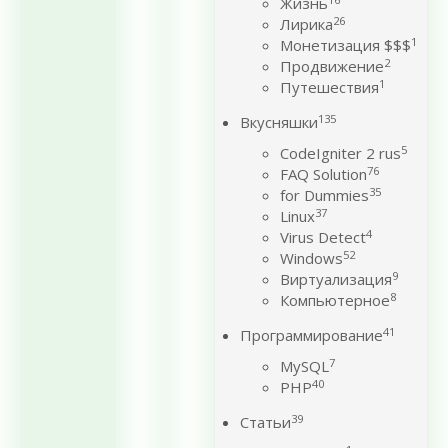
Жизнь
26
Лирика
1
Монетизация $$$
2
Продвижение
1
Путешествия
135
Вкусняшки
5
CodeIgniter 2 rus
76
FAQ Solution
35
for Dummies
37
Linux
4
Virus Detect
52
Windows
9
Виртуализация
8
Компьютерное
41
Программирование
7
MySQL
40
PHP
39
Статьи