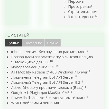
1
Персоны
1
Пресс-релиз
2
Строительство
30
Это интересно
TOP СТАТЕЙ
Лучшие
Последние
Самые
10
iPhone: Режим "без звука" по расписанию
Возвращаем автоматическую синхронизацию
10
Яндекс Диска для ПК
10
Импортозамещение VDI
9
ATI Mobility Radeon x1400 Windows 7 Driver
8
Локальный Telegram Bot API Server
8
Локальный Telegram Bot API Server 9.2
8
Active Directory простыми словами (База)
8
Google +1 Plugin для MaxSite CMS
8
PowerShell: Get-Net* Недопустимый класс
8
WMI Проблемы и решения