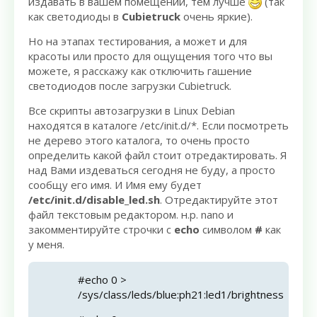
издавать в вашем помещении, тем лучше
(так
как светодиоды в
Cubietruck
очень яркие).
Но на этапах тестирования, а может и для
красоты или просто для ощущения того что вы
можете, я расскажу как отключить гашение
светодиодов после загрузки Cubietruck.
Все скрипты автозагрузки в Linux Debian
находятся в каталоге /etc/init.d/*. Если посмотреть
не дерево этого каталога, то очень просто
определить какой файл стоит отредактировать. Я
над Вами издеваться сегодня не буду, а просто
сообщу его имя. И Имя ему будет
/etc/init.d/disable_led.sh
. Отредактируйте этот
файл текстовым редактором. н.р. nano и
закомментируйте строчки с
echo
символом
#
как
у меня.
#echo 0 >
/sys/class/leds/blue:ph21:led1/brightness