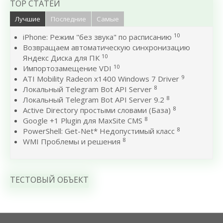
TOP СТАТЕЙ
Лучшие
Последние
Самые
10
iPhone: Режим "без звука" по расписанию
Возвращаем автоматическую синхронизацию
10
Яндекс Диска для ПК
10
Импортозамещение VDI
9
ATI Mobility Radeon x1400 Windows 7 Driver
8
Локальный Telegram Bot API Server
8
Локальный Telegram Bot API Server 9.2
8
Active Directory простыми словами (База)
8
Google +1 Plugin для MaxSite CMS
8
PowerShell: Get-Net* Недопустимый класс
8
WMI Проблемы и решения
ТЕСТОВЫЙ ОБЪЕКТ