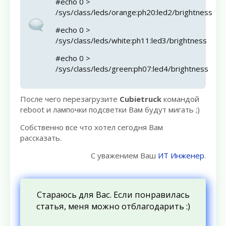
#echo 0 >
/sys/class/leds/orange:ph20:led2/brightness
#echo 0 >
/sys/class/leds/white:ph11:led3/brightness
#echo 0 >
/sys/class/leds/green:ph07:led4/brightness
После чего перезагрузите
Cubietruck
командой
reboot и лампочки подсветки Вам будут мигать ;)
Собственно все что хотел сегодня Вам
рассказать.
С уважением Ваш
ИТ Инженер
.
Стараюсь для Вас. Если понравилась
статья, меня можно отблагодарить :)