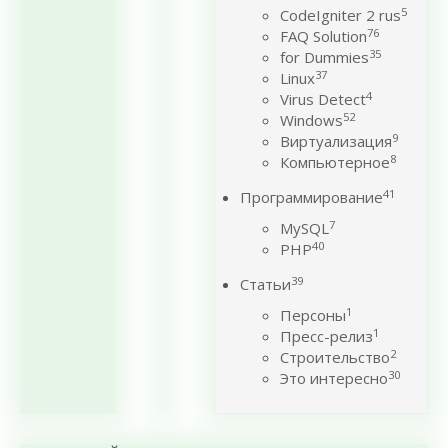
5
CodeIgniter 2 rus
76
FAQ Solution
35
for Dummies
37
Linux
4
Virus Detect
52
Windows
9
Виртуализация
8
Компьютерное
41
Программирование
7
MySQL
40
PHP
39
Статьи
1
Персоны
1
Пресс-релиз
2
Строительство
30
Это интересно