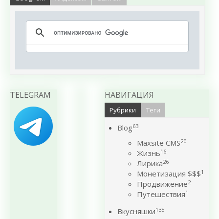
TELEGRAM
НАВИГАЦИЯ
Рубрики
Теги
63
Blog
20
Maxsite CMS
16
Жизнь
26
Лирика
1
Монетизация $$$
2
Продвижение
1
Путешествия
135
Вкусняшки