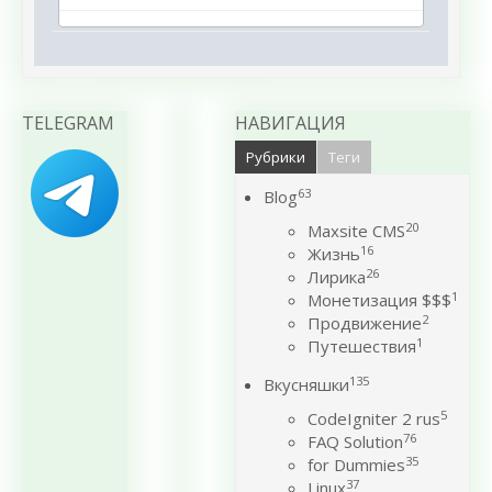
TELEGRAM
НАВИГАЦИЯ
Рубрики
Теги
63
Blog
20
Maxsite CMS
16
Жизнь
26
Лирика
1
Монетизация $$$
2
Продвижение
1
Путешествия
135
Вкусняшки
5
CodeIgniter 2 rus
76
FAQ Solution
35
for Dummies
37
Linux