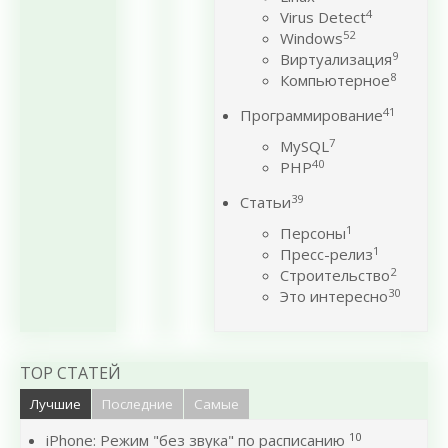
4
Virus Detect
52
Windows
9
Виртуализация
8
Компьютерное
41
Программирование
7
MySQL
40
PHP
39
Статьи
1
Персоны
1
Пресс-релиз
2
Строительство
30
Это интересно
TOP СТАТЕЙ
Лучшие
Последние
Самые
10
iPhone: Режим "без звука" по расписанию