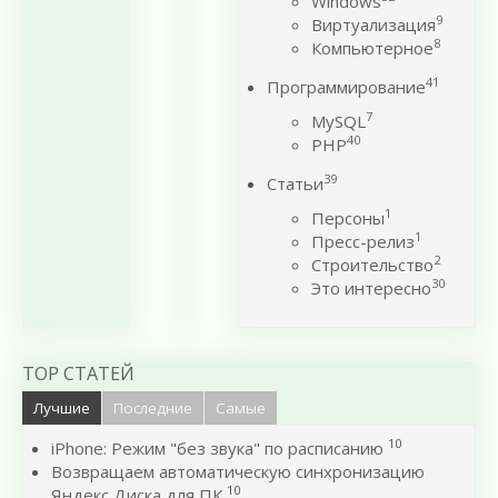
Windows
9
Виртуализация
8
Компьютерное
41
Программирование
7
MySQL
40
PHP
39
Статьи
1
Персоны
1
Пресс-релиз
2
Строительство
30
Это интересно
TOP СТАТЕЙ
Лучшие
Последние
Самые
10
iPhone: Режим "без звука" по расписанию
Возвращаем автоматическую синхронизацию
10
Яндекс Диска для ПК