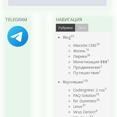
TELEGRAM
НАВИГАЦИЯ
Рубрики
Теги
63
Blog
20
Maxsite CMS
16
Жизнь
26
Лирика
1
Монетизация $$$
2
Продвижение
1
Путешествия
135
Вкусняшки
5
CodeIgniter 2 rus
76
FAQ Solution
35
for Dummies
37
Linux
4
Virus Detect
52