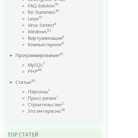
76
FAQ Solution
35
for Dummies
37
Linux
4
Virus Detect
52
Windows
9
Виртуализация
8
Компьютерное
41
Программирование
7
MySQL
40
PHP
39
Статьи
1
Персоны
1
Пресс-релиз
2
Строительство
30
Это интересно
TOP СТАТЕЙ