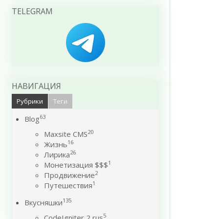
TELEGRAM
НАВИГАЦИЯ
Рубрики
Теги
63
Blog
20
Maxsite CMS
16
Жизнь
26
Лирика
1
Монетизация $$$
2
Продвижение
1
Путешествия
135
Вкусняшки
5
CodeIgniter 2 rus