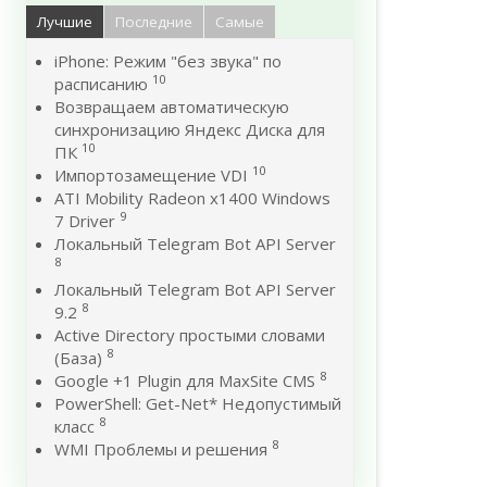
Лучшие
Последние
Самые
iPhone: Режим "без звука" по
10
расписанию
Возвращаем автоматическую
синхронизацию Яндекс Диска для
10
ПК
10
Импортозамещение VDI
ATI Mobility Radeon x1400 Windows
9
7 Driver
Локальный Telegram Bot API Server
8
Локальный Telegram Bot API Server
8
9.2
Active Directory простыми словами
8
(База)
8
Google +1 Plugin для MaxSite CMS
PowerShell: Get-Net* Недопустимый
8
класс
8
WMI Проблемы и решения