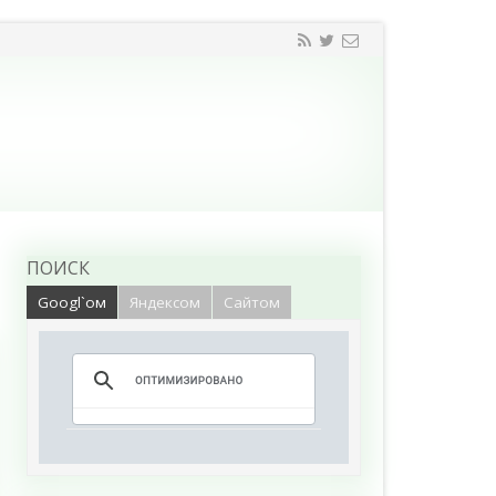
ПОИСК
Googl`ом
Яндексом
Сайтом