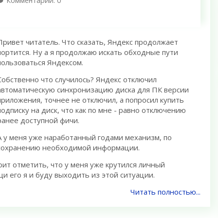
Комментарии: 0
Привет читатель. Что сказать, Яндекс продолжает
портится. Ну а я продолжаю искать обходные пути
пользоваться Яндексом.
Собственно что случилось? Яндекс отключил
автоматическую синхронизацию диска для ПК версии
приложения, точнее не отключил, а попросил купить
подписку на диск, что как по мне - равно отключению
ранее доступной фичи.
А у меня уже наработанный годами механизм, по
сохранению необходимой информации.
тоит отметить, что у меня уже крутился личный
щи его я и буду выходить из этой ситуации.
Читать полностью...