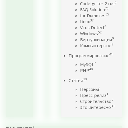
5
CodeIgniter 2 rus
76
FAQ Solution
35
for Dummies
37
Linux
4
Virus Detect
52
Windows
9
Виртуализация
8
Компьютерное
41
Программирование
7
MySQL
40
PHP
39
Статьи
1
Персоны
1
Пресс-релиз
2
Строительство
30
Это интересно