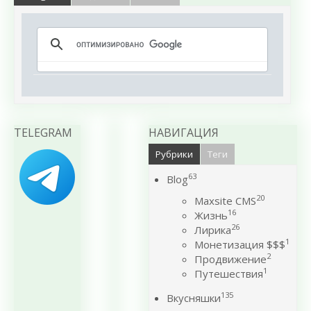
TELEGRAM
НАВИГАЦИЯ
Рубрики
Теги
63
Blog
20
Maxsite CMS
16
Жизнь
26
Лирика
1
Монетизация $$$
2
Продвижение
1
Путешествия
135
Вкусняшки