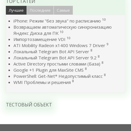
TOP СТАТЕЙ
Лучшие
Последние
Самые
10
iPhone: Режим "без звука" по расписанию
Возвращаем автоматическую синхронизацию
10
Яндекс Диска для ПК
10
Импортозамещение VDI
9
ATI Mobility Radeon x1400 Windows 7 Driver
8
Локальный Telegram Bot API Server
8
Локальный Telegram Bot API Server 9.2
8
Active Directory простыми словами (База)
8
Google +1 Plugin для MaxSite CMS
8
PowerShell: Get-Net* Недопустимый класс
8
WMI Проблемы и решения
ТЕСТОВЫЙ ОБЪЕКТ