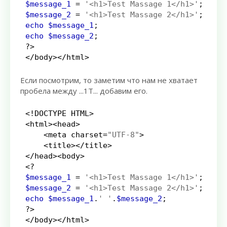
$message_1
=
'<h1>Test Massage 1</h1>'
;
$message_2
=
'<h1>Test Massage 2</h1>'
;
echo
$message_1
;
echo
$message_2
;
?>
</
body
></
html
>
Если посмотрим, то заметим что нам не хватает
пробела между ...1T... добавим его.
<!
DOCTYPE HTML
>
<
html
><
head
>
<
meta charset
=
"UTF-8"
>
<
title
></
title
>
</
head
><
body
>
<?
$message_1
=
'<h1>Test Massage 1</h1>'
;
$message_2
=
'<h1>Test Massage 2</h1>'
;
echo
$message_1
.
' '
.
$message_2
;
?>
</
body
></
html
>