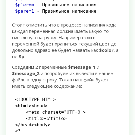
$p1erem
-
$perem1
-
 Правильное написание
Стоит отметить что в процессе написания кода
каждая переменная должна иметь какую-то
смысловую нагрузку. Например если в
переменной будет храниться текущий цвет до
довольно здраво ее будет назвать как
$color
, а
не
$p
.
Создадим 2 переменные
$message_1
и
$message_2
и попробуем их вывести в нашем
файле в одну строку. Тогда наш файл будет
иметь следующее содержание:
<!
DOCTYPE HTML
>
<
html
><
head
>
<
meta charset
=
"UTF-8"
>
<
title
></
title
>
</
head
><
body
>
<?