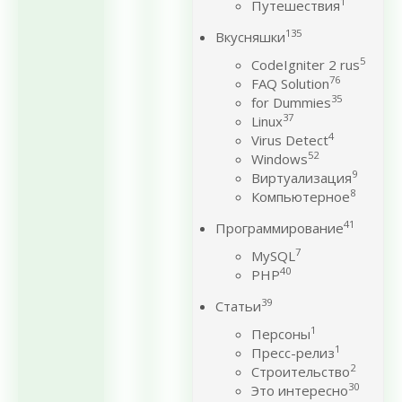
1
Путешествия
135
Вкусняшки
5
CodeIgniter 2 rus
76
FAQ Solution
35
for Dummies
37
Linux
4
Virus Detect
52
Windows
9
Виртуализация
8
Компьютерное
41
Программирование
7
MySQL
40
PHP
39
Статьи
1
Персоны
1
Пресс-релиз
2
Строительство
30
Это интересно