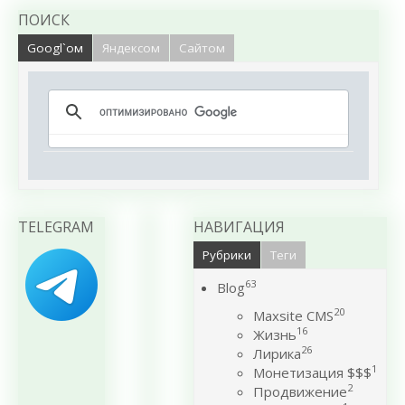
ПОИСК
Googl`ом
Яндексом
Сайтом
TELEGRAM
НАВИГАЦИЯ
Рубрики
Теги
63
Blog
20
Maxsite CMS
16
Жизнь
26
Лирика
1
Монетизация $$$
2
Продвижение