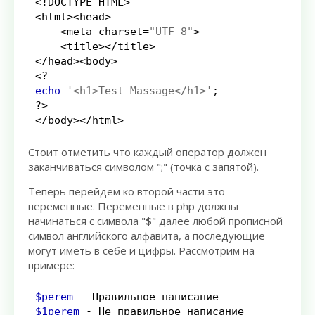
<!
DOCTYPE HTML
>
<
html
><
head
>
<
meta charset
=
"UTF-8"
>
<
title
></
title
>
</
head
><
body
>
<?
echo
'<h1>Test Massage</h1>'
;
?>
</
body
></
html
>
Стоит отметить что каждый оператор должен
заканчиваться символом ";" (точка с запятой).
Теперь перейдем ко второй части это
переменные. Переменные в php должны
начинаться с символа "
$
" далее любой прописной
символ английского алфавита, а последующие
могут иметь в себе и цифры. Рассмотрим на
примере:
$perem
-
$1perem
-