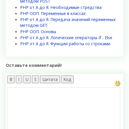
методом POST
PHP от А до Я. Необходимые стредства
PHP ООП. Переменные в классах
PHP от А до Я. Передача значений переменных
методом GET
PHP ООП. Основы
PHP от А до Я. Логические операторы If - Else
PHP от А до Я. Функции работы со строками
Оставьте комментарий!
B
I
U
S
Цитата
Код