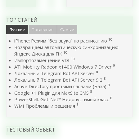
TOP СТАТЕЙ
Лучшие
Последние
Самые
10
iPhone: Режим "без звука" по расписанию
Возвращаем автоматическую синхронизацию
10
Яндекс Диска для ПК
10
Импортозамещение VDI
9
ATI Mobility Radeon x1400 Windows 7 Driver
8
Локальный Telegram Bot API Server
8
Локальный Telegram Bot API Server 9.2
8
Active Directory простыми словами (База)
8
Google +1 Plugin для MaxSite CMS
8
PowerShell: Get-Net* Недопустимый класс
8
WMI Проблемы и решения
ТЕСТОВЫЙ ОБЪЕКТ