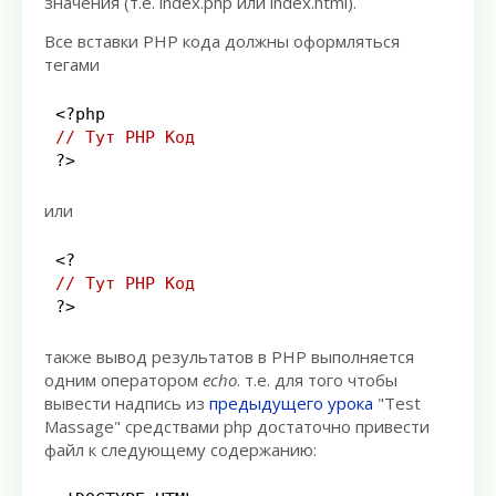
значения (т.е. index.php или index.html).
Все вставки PHP кода должны оформляться
тегами
<?php
// Тут PHP Код
?>
или
<?
// Тут PHP Код
?>
также вывод результатов в PHP выполняется
одним оператором
echo
. т.е. для того чтобы
вывести надпись из
предыдущего урока
"Test
Massage" средствами php достаточно привести
файл к следующему содержанию: