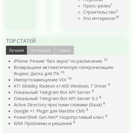
1
Пресс-релиз
2
Строительство
30
Это интересно
TOP СТАТЕЙ
Лучшие
Последние
Самые
10
iPhone: Режим "без звука" по расписанию
Возвращаем автоматическую синхронизацию
10
Яндекс Диска для ПК
10
Импортозамещение VDI
9
ATI Mobility Radeon x1400 Windows 7 Driver
8
Локальный Telegram Bot API Server
8
Локальный Telegram Bot API Server 9.2
8
Active Directory простыми словами (База)
8
Google +1 Plugin для MaxSite CMS
8
PowerShell: Get-Net* Недопустимый класс
8
WMI Проблемы и решения