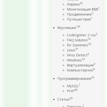
26
Лирика
1
Монетизация $$$
2
Продвижение
1
Путешествия
135
Вкусняшки
5
CodeIgniter 2 rus
76
FAQ Solution
35
for Dummies
37
Linux
4
Virus Detect
52
Windows
9
Виртуализация
8
Компьютерное
41
Программирование
7
MySQL
40
PHP
39
Статьи
1
Персоны