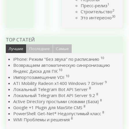
1
Пресс-релиз
2
Строительство
30
Это интересно
TOP СТАТЕЙ
Лучшие
Последние
Самые
10
iPhone: Режим "без звука" по расписанию
Возвращаем автоматическую синхронизацию
10
Яндекс Диска для ПК
10
Импортозамещение VDI
9
ATI Mobility Radeon x1400 Windows 7 Driver
8
Локальный Telegram Bot API Server
8
Локальный Telegram Bot API Server 9.2
8
Active Directory простыми словами (База)
8
Google +1 Plugin для MaxSite CMS
8
PowerShell: Get-Net* Недопустимый класс
8
WMI Проблемы и решения