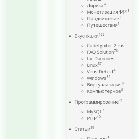
26
Лирика
1
Монетизация $$$
2
Продвижение
1
Путешествия
135
Вкусняшки
5
CodeIgniter 2 rus
76
FAQ Solution
35
for Dummies
37
Linux
4
Virus Detect
52
Windows
9
Виртуализация
8
Компьютерное
41
Программирование
7
MySQL
40
PHP
39
Статьи
1
Персоны