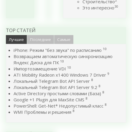
2
Строительство
30
Это интересно
TOP СТАТЕЙ
Лучшие
Последние
Самые
10
iPhone: Режим "без звука" по расписанию
Возвращаем автоматическую синхронизацию
10
Яндекс Диска для ПК
10
Импортозамещение VDI
9
ATI Mobility Radeon x1400 Windows 7 Driver
8
Локальный Telegram Bot API Server
8
Локальный Telegram Bot API Server 9.2
8
Active Directory простыми словами (База)
8
Google +1 Plugin для MaxSite CMS
8
PowerShell: Get-Net* Недопустимый класс
8
WMI Проблемы и решения