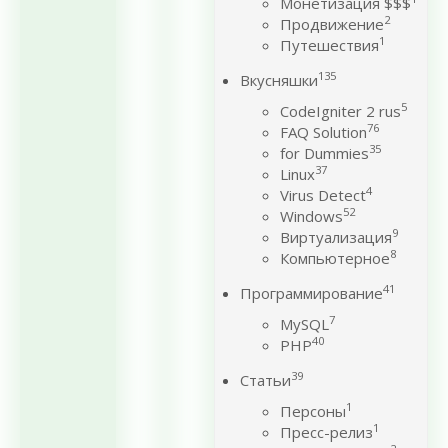
Монетизация $$$
2
Продвижение
1
Путешествия
135
Вкусняшки
5
CodeIgniter 2 rus
76
FAQ Solution
35
for Dummies
37
Linux
4
Virus Detect
52
Windows
9
Виртуализация
8
Компьютерное
41
Программирование
7
MySQL
40
PHP
39
Статьи
1
Персоны
1
Пресс-релиз