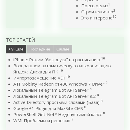
1
Пресс-релиз
2
Строительство
30
Это интересно
TOP СТАТЕЙ
Лучшие
Последние
Самые
10
iPhone: Режим "без звука" по расписанию
Возвращаем автоматическую синхронизацию
10
Яндекс Диска для ПК
10
Импортозамещение VDI
9
ATI Mobility Radeon x1400 Windows 7 Driver
8
Локальный Telegram Bot API Server
8
Локальный Telegram Bot API Server 9.2
8
Active Directory простыми словами (База)
8
Google +1 Plugin для MaxSite CMS
8
PowerShell: Get-Net* Недопустимый класс
8
WMI Проблемы и решения