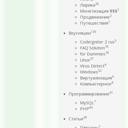
26
Лирика
1
Монетизация $$$
2
Продвижение
1
Путешествия
135
Вкусняшки
5
CodeIgniter 2 rus
76
FAQ Solution
35
for Dummies
37
Linux
4
Virus Detect
52
Windows
9
Виртуализация
8
Компьютерное
41
Программирование
7
MySQL
40
PHP
39
Статьи
1
Персоны