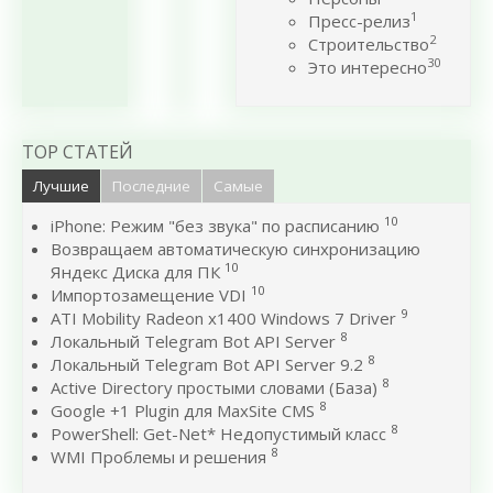
1
Пресс-релиз
2
Строительство
30
Это интересно
TOP СТАТЕЙ
Лучшие
Последние
Самые
10
iPhone: Режим "без звука" по расписанию
Возвращаем автоматическую синхронизацию
10
Яндекс Диска для ПК
10
Импортозамещение VDI
9
ATI Mobility Radeon x1400 Windows 7 Driver
8
Локальный Telegram Bot API Server
8
Локальный Telegram Bot API Server 9.2
8
Active Directory простыми словами (База)
8
Google +1 Plugin для MaxSite CMS
8
PowerShell: Get-Net* Недопустимый класс
8
WMI Проблемы и решения