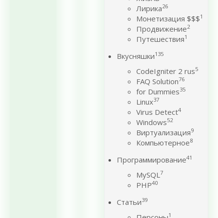
26
Лирика
1
Монетизация $$$
2
Продвижение
1
Путешествия
135
Вкусняшки
5
CodeIgniter 2 rus
76
FAQ Solution
35
for Dummies
37
Linux
4
Virus Detect
52
Windows
9
Виртуализация
8
Компьютерное
41
Программирование
7
MySQL
40
PHP
39
Статьи
1
Персоны