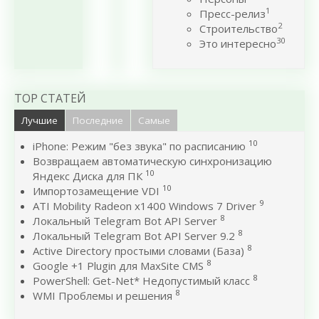
1
Пресс-релиз
2
Строительство
30
Это интересно
TOP СТАТЕЙ
Лучшие
Последние
Самые
10
iPhone: Режим "без звука" по расписанию
Возвращаем автоматическую синхронизацию
10
Яндекс Диска для ПК
10
Импортозамещение VDI
9
ATI Mobility Radeon x1400 Windows 7 Driver
8
Локальный Telegram Bot API Server
8
Локальный Telegram Bot API Server 9.2
8
Active Directory простыми словами (База)
8
Google +1 Plugin для MaxSite CMS
8
PowerShell: Get-Net* Недопустимый класс
8
WMI Проблемы и решения