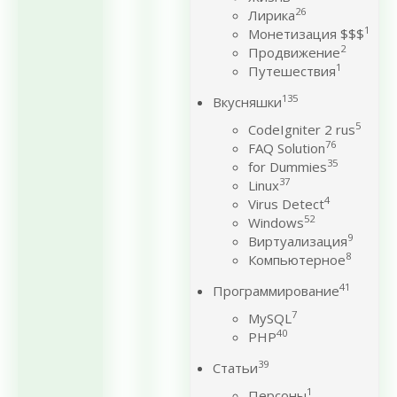
26
Лирика
1
Монетизация $$$
2
Продвижение
1
Путешествия
135
Вкусняшки
5
CodeIgniter 2 rus
76
FAQ Solution
35
for Dummies
37
Linux
4
Virus Detect
52
Windows
9
Виртуализация
8
Компьютерное
41
Программирование
7
MySQL
40
PHP
39
Статьи
1
Персоны