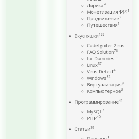
26
Лирика
1
Монетизация $$$
2
Продвижение
1
Путешествия
135
Вкусняшки
5
CodeIgniter 2 rus
76
FAQ Solution
35
for Dummies
37
Linux
4
Virus Detect
52
Windows
9
Виртуализация
8
Компьютерное
41
Программирование
7
MySQL
40
PHP
39
Статьи
1
Персоны