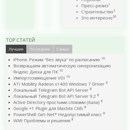
1
Пресс-релиз
2
Строительство
30
Это интересно
TOP СТАТЕЙ
Лучшие
Последние
Самые
10
iPhone: Режим "без звука" по расписанию
Возвращаем автоматическую синхронизацию
10
Яндекс Диска для ПК
10
Импортозамещение VDI
9
ATI Mobility Radeon x1400 Windows 7 Driver
8
Локальный Telegram Bot API Server
8
Локальный Telegram Bot API Server 9.2
8
Active Directory простыми словами (База)
8
Google +1 Plugin для MaxSite CMS
8
PowerShell: Get-Net* Недопустимый класс
8
WMI Проблемы и решения