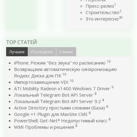
1
Пресс-релиз
2
Строительство
30
Это интересно
TOP СТАТЕЙ
Лучшие
Последние
Самые
10
iPhone: Режим "без звука" по расписанию
Возвращаем автоматическую синхронизацию
10
Яндекс Диска для ПК
10
Импортозамещение VDI
9
ATI Mobility Radeon x1400 Windows 7 Driver
8
Локальный Telegram Bot API Server
8
Локальный Telegram Bot API Server 9.2
8
Active Directory простыми словами (База)
8
Google +1 Plugin для MaxSite CMS
8
PowerShell: Get-Net* Недопустимый класс
8
WMI Проблемы и решения