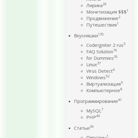
26
Лирика
1
Монетизация $$$
2
Продвижение
1
Путешествия
135
Вкусняшки
5
CodeIgniter 2 rus
76
FAQ Solution
35
for Dummies
37
Linux
4
Virus Detect
52
Windows
9
Виртуализация
8
Компьютерное
41
Программирование
7
MySQL
40
PHP
39
Статьи
1
Персоны