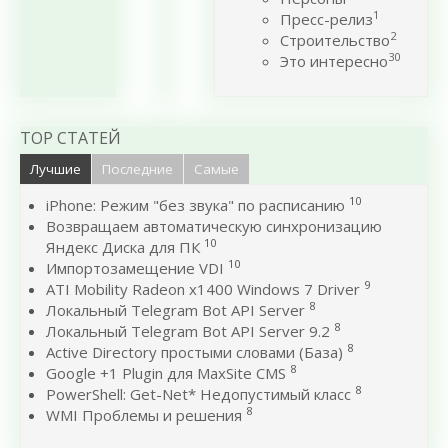
1
Пресс-релиз
2
Строительство
30
Это интересно
TOP СТАТЕЙ
Лучшие
Последние
Самые
10
iPhone: Режим "без звука" по расписанию
Возвращаем автоматическую синхронизацию
10
Яндекс Диска для ПК
10
Импортозамещение VDI
9
ATI Mobility Radeon x1400 Windows 7 Driver
8
Локальный Telegram Bot API Server
8
Локальный Telegram Bot API Server 9.2
8
Active Directory простыми словами (База)
8
Google +1 Plugin для MaxSite CMS
8
PowerShell: Get-Net* Недопустимый класс
8
WMI Проблемы и решения