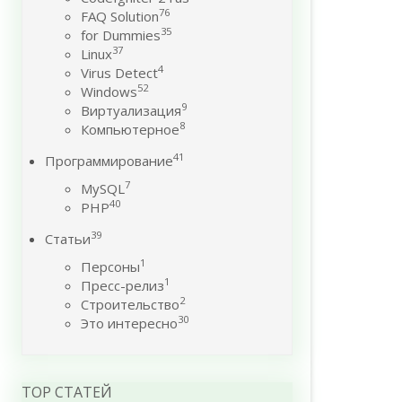
76
FAQ Solution
35
for Dummies
37
Linux
4
Virus Detect
52
Windows
9
Виртуализация
8
Компьютерное
41
Программирование
7
MySQL
40
PHP
39
Статьи
1
Персоны
1
Пресс-релиз
2
Строительство
30
Это интересно
TOP СТАТЕЙ