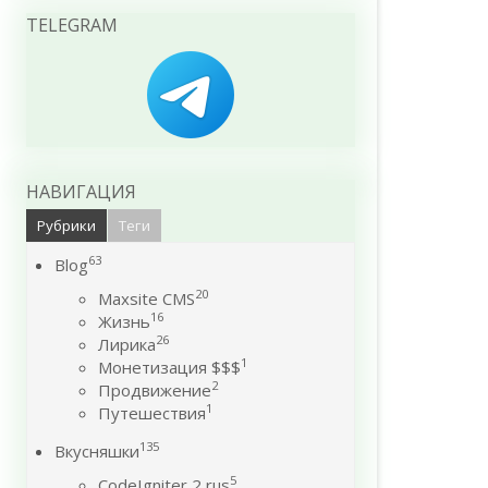
TELEGRAM
НАВИГАЦИЯ
Рубрики
Теги
63
Blog
20
Maxsite CMS
16
Жизнь
26
Лирика
1
Монетизация $$$
2
Продвижение
1
Путешествия
135
Вкусняшки
5
CodeIgniter 2 rus