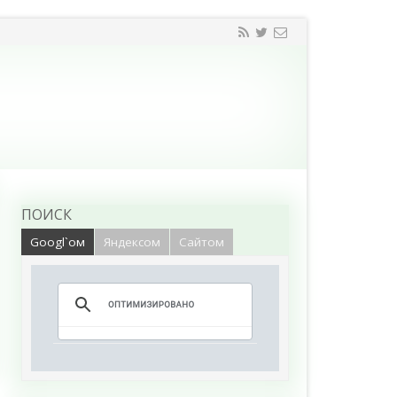
ПОИСК
Googl`ом
Яндексом
Сайтом