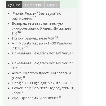
Лучшие
Последние
Самые
iPhone: Режим "без звука" по
10
расписанию
Возвращаем автоматическую
синхронизацию Яндекс Диска для
10
ПК
10
Импортозамещение VDI
ATI Mobility Radeon x1400 Windows
9
7 Driver
Локальный Telegram Bot API Server
8
Локальный Telegram Bot API Server
8
9.2
Active Directory простыми словами
8
(База)
8
Google +1 Plugin для MaxSite CMS
PowerShell: Get-Net* Недопустимый
8
класс
8
WMI Проблемы и решения