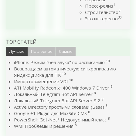
1
Пресс-релиз
2
Строительство
30
Это интересно
TOP СТАТЕЙ
Лучшие
Последние
Самые
10
iPhone: Режим "без звука" по расписанию
Возвращаем автоматическую синхронизацию
10
Яндекс Диска для ПК
10
Импортозамещение VDI
9
ATI Mobility Radeon x1400 Windows 7 Driver
8
Локальный Telegram Bot API Server
8
Локальный Telegram Bot API Server 9.2
8
Active Directory простыми словами (База)
8
Google +1 Plugin для MaxSite CMS
8
PowerShell: Get-Net* Недопустимый класс
8
WMI Проблемы и решения