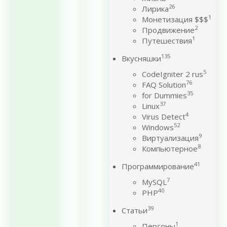
26
Лирика
1
Монетизация $$$
2
Продвижение
1
Путешествия
135
Вкусняшки
5
CodeIgniter 2 rus
76
FAQ Solution
35
for Dummies
37
Linux
4
Virus Detect
52
Windows
9
Виртуализация
8
Компьютерное
41
Программирование
7
MySQL
40
PHP
39
Статьи
1
Персоны