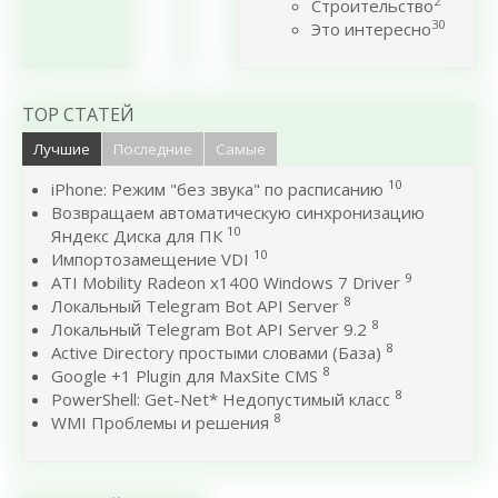
2
Строительство
30
Это интересно
TOP СТАТЕЙ
Лучшие
Последние
Самые
10
iPhone: Режим "без звука" по расписанию
Возвращаем автоматическую синхронизацию
10
Яндекс Диска для ПК
10
Импортозамещение VDI
9
ATI Mobility Radeon x1400 Windows 7 Driver
8
Локальный Telegram Bot API Server
8
Локальный Telegram Bot API Server 9.2
8
Active Directory простыми словами (База)
8
Google +1 Plugin для MaxSite CMS
8
PowerShell: Get-Net* Недопустимый класс
8
WMI Проблемы и решения