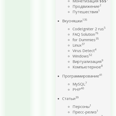
Монетизация $$$
2
Продвижение
1
Путешествия
135
Вкусняшки
5
CodeIgniter 2 rus
76
FAQ Solution
35
for Dummies
37
Linux
4
Virus Detect
52
Windows
9
Виртуализация
8
Компьютерное
41
Программирование
7
MySQL
40
PHP
39
Статьи
1
Персоны
1
Пресс-релиз