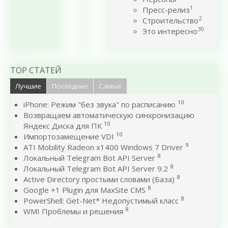
1
Пресс-релиз
2
Строительство
30
Это интересно
TOP СТАТЕЙ
Лучшие
Последние
Самые
10
iPhone: Режим "без звука" по расписанию
Возвращаем автоматическую синхронизацию
10
Яндекс Диска для ПК
10
Импортозамещение VDI
9
ATI Mobility Radeon x1400 Windows 7 Driver
8
Локальный Telegram Bot API Server
8
Локальный Telegram Bot API Server 9.2
8
Active Directory простыми словами (База)
8
Google +1 Plugin для MaxSite CMS
8
PowerShell: Get-Net* Недопустимый класс
8
WMI Проблемы и решения