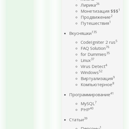
26
Лирика
1
Монетизация $$$
2
Продвижение
1
Путешествия
135
Вкусняшки
5
CodeIgniter 2 rus
76
FAQ Solution
35
for Dummies
37
Linux
4
Virus Detect
52
Windows
9
Виртуализация
8
Компьютерное
41
Программирование
7
MySQL
40
PHP
39
Статьи
1
Персоны