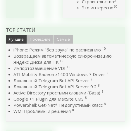
2
Строительство
30
Это интересно
TOP СТАТЕЙ
Лучшие
Последние
Самые
10
iPhone: Режим "без звука" по расписанию
Возвращаем автоматическую синхронизацию
10
Яндекс Диска для ПК
10
Импортозамещение VDI
9
ATI Mobility Radeon x1400 Windows 7 Driver
8
Локальный Telegram Bot API Server
8
Локальный Telegram Bot API Server 9.2
8
Active Directory простыми словами (База)
8
Google +1 Plugin для MaxSite CMS
8
PowerShell: Get-Net* Недопустимый класс
8
WMI Проблемы и решения