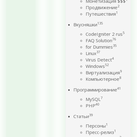
Монетизация $$$
2
Продвижение
1
Путешествия
135
Вкусняшки
5
CodeIgniter 2 rus
76
FAQ Solution
35
for Dummies
37
Linux
4
Virus Detect
52
Windows
9
Виртуализация
8
Компьютерное
41
Программирование
7
MySQL
40
PHP
39
Статьи
1
Персоны
1
Пресс-релиз