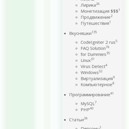
26
Лирика
1
Монетизация $$$
2
Продвижение
1
Путешествия
135
Вкусняшки
5
CodeIgniter 2 rus
76
FAQ Solution
35
for Dummies
37
Linux
4
Virus Detect
52
Windows
9
Виртуализация
8
Компьютерное
41
Программирование
7
MySQL
40
PHP
39
Статьи
1
Персоны