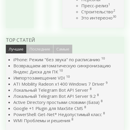
1
Пресс-релиз
2
Строительство
30
Это интересно
TOP СТАТЕЙ
Лучшие
Последние
Самые
10
iPhone: Режим "без звука" по расписанию
Возвращаем автоматическую синхронизацию
10
Яндекс Диска для ПК
10
Импортозамещение VDI
9
ATI Mobility Radeon x1400 Windows 7 Driver
8
Локальный Telegram Bot API Server
8
Локальный Telegram Bot API Server 9.2
8
Active Directory простыми словами (База)
8
Google +1 Plugin для MaxSite CMS
8
PowerShell: Get-Net* Недопустимый класс
8
WMI Проблемы и решения