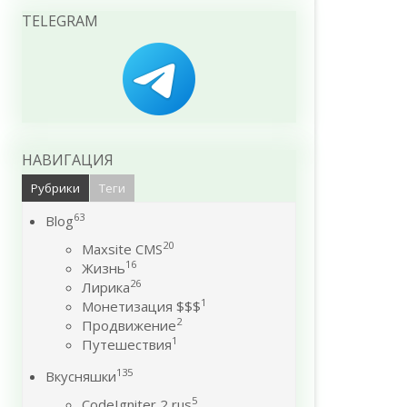
TELEGRAM
НАВИГАЦИЯ
Рубрики
Теги
63
Blog
20
Maxsite CMS
16
Жизнь
26
Лирика
1
Монетизация $$$
2
Продвижение
1
Путешествия
135
Вкусняшки
5
CodeIgniter 2 rus