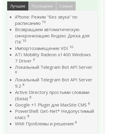
Лучшие
Последние
Самые
iPhone: Режим "без звука" по
10
расписанию
Возвращаем автоматическую
синхронизацию Яндекс Диска для
10
ПК
10
Импортозамещение VDI
ATI Mobility Radeon x1400 Windows
9
7 Driver
Локальный Telegram Bot API Server
8
Локальный Telegram Bot API Server
8
9.2
Active Directory простыми словами
8
(База)
8
Google +1 Plugin для MaxSite CMS
PowerShell: Get-Net* Недопустимый
8
класс
8
WMI Проблемы и решения