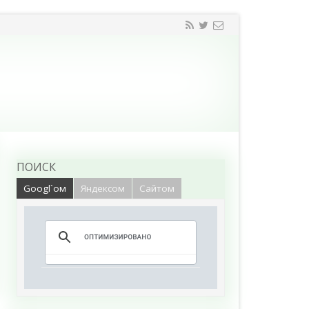
ПОИСК
Googl`ом
Яндексом
Сайтом