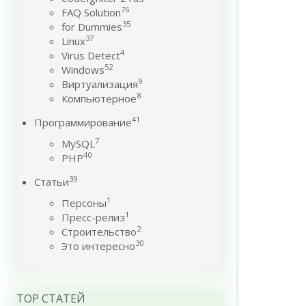
76
FAQ Solution
35
for Dummies
37
Linux
4
Virus Detect
52
Windows
9
Виртуализация
8
Компьютерное
41
Программирование
7
MySQL
40
PHP
39
Статьи
1
Персоны
1
Пресс-релиз
2
Строительство
30
Это интересно
TOP СТАТЕЙ