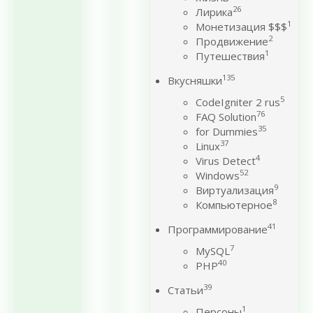
26
Лирика
1
Монетизация $$$
2
Продвижение
1
Путешествия
135
Вкусняшки
5
CodeIgniter 2 rus
76
FAQ Solution
35
for Dummies
37
Linux
4
Virus Detect
52
Windows
9
Виртуализация
8
Компьютерное
41
Программирование
7
MySQL
40
PHP
39
Статьи
1
Персоны