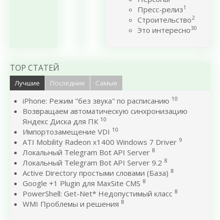
1
Пресс-релиз
2
Строительство
30
Это интересно
TOP СТАТЕЙ
Лучшие
Последние
Самые
10
iPhone: Режим "без звука" по расписанию
Возвращаем автоматическую синхронизацию
10
Яндекс Диска для ПК
10
Импортозамещение VDI
9
ATI Mobility Radeon x1400 Windows 7 Driver
8
Локальный Telegram Bot API Server
8
Локальный Telegram Bot API Server 9.2
8
Active Directory простыми словами (База)
8
Google +1 Plugin для MaxSite CMS
8
PowerShell: Get-Net* Недопустимый класс
8
WMI Проблемы и решения