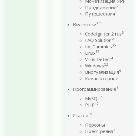
Монетизация $$$
2
Продвижение
1
Путешествия
135
Вкусняшки
5
CodeIgniter 2 rus
76
FAQ Solution
35
for Dummies
37
Linux
4
Virus Detect
52
Windows
9
Виртуализация
8
Компьютерное
41
Программирование
7
MySQL
40
PHP
39
Статьи
1
Персоны
1
Пресс-релиз