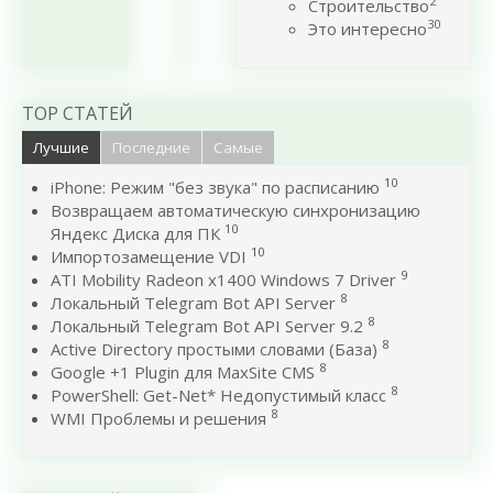
2
Строительство
30
Это интересно
TOP СТАТЕЙ
Лучшие
Последние
Самые
10
iPhone: Режим "без звука" по расписанию
Возвращаем автоматическую синхронизацию
10
Яндекс Диска для ПК
10
Импортозамещение VDI
9
ATI Mobility Radeon x1400 Windows 7 Driver
8
Локальный Telegram Bot API Server
8
Локальный Telegram Bot API Server 9.2
8
Active Directory простыми словами (База)
8
Google +1 Plugin для MaxSite CMS
8
PowerShell: Get-Net* Недопустимый класс
8
WMI Проблемы и решения