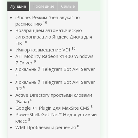
Лучшие
Последние
Самые
iPhone: Режим "без звука" по
10
расписанию
Возвращаем автоматическую
синхронизацию Яндекс Диска для
10
ПК
10
Импортозамещение VDI
ATI Mobility Radeon x1400 Windows
9
7 Driver
Локальный Telegram Bot API Server
8
Локальный Telegram Bot API Server
8
9.2
Active Directory простыми словами
8
(База)
8
Google +1 Plugin для MaxSite CMS
PowerShell: Get-Net* Недопустимый
8
класс
8
WMI Проблемы и решения