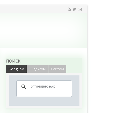
ПОИСК
Googl`ом
Яндексом
Сайтом