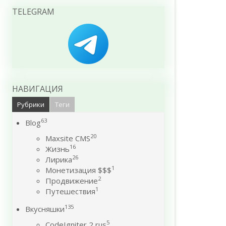
TELEGRAM
НАВИГАЦИЯ
Рубрики
Теги
63
Blog
20
Maxsite CMS
16
Жизнь
26
Лирика
1
Монетизация $$$
2
Продвижение
1
Путешествия
135
Вкусняшки
5
CodeIgniter 2 rus