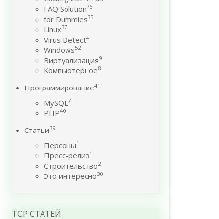
76
FAQ Solution
35
for Dummies
37
Linux
4
Virus Detect
52
Windows
9
Виртуализация
8
Компьютерное
41
Программирование
7
MySQL
40
PHP
39
Статьи
1
Персоны
1
Пресс-релиз
2
Строительство
30
Это интересно
TOP СТАТЕЙ