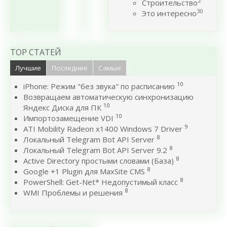
2
Строительство
30
Это интересно
TOP СТАТЕЙ
Лучшие
Последние
Самые
10
iPhone: Режим "без звука" по расписанию
Возвращаем автоматическую синхронизацию
10
Яндекс Диска для ПК
10
Импортозамещение VDI
9
ATI Mobility Radeon x1400 Windows 7 Driver
8
Локальный Telegram Bot API Server
8
Локальный Telegram Bot API Server 9.2
8
Active Directory простыми словами (База)
8
Google +1 Plugin для MaxSite CMS
8
PowerShell: Get-Net* Недопустимый класс
8
WMI Проблемы и решения