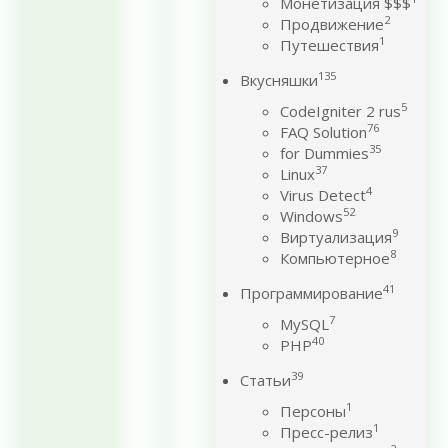
Монетизация $$$
2
Продвижение
1
Путешествия
135
Вкусняшки
5
CodeIgniter 2 rus
76
FAQ Solution
35
for Dummies
37
Linux
4
Virus Detect
52
Windows
9
Виртуализация
8
Компьютерное
41
Программирование
7
MySQL
40
PHP
39
Статьи
1
Персоны
1
Пресс-релиз