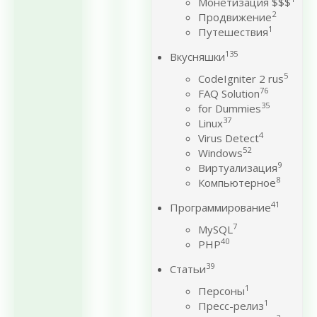
Монетизация $$$
2
Продвижение
1
Путешествия
135
Вкусняшки
5
CodeIgniter 2 rus
76
FAQ Solution
35
for Dummies
37
Linux
4
Virus Detect
52
Windows
9
Виртуализация
8
Компьютерное
41
Программирование
7
MySQL
40
PHP
39
Статьи
1
Персоны
1
Пресс-релиз