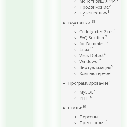
Монетизация $$$
2
Продвижение
1
Путешествия
135
Вкусняшки
5
CodeIgniter 2 rus
76
FAQ Solution
35
for Dummies
37
Linux
4
Virus Detect
52
Windows
9
Виртуализация
8
Компьютерное
41
Программирование
7
MySQL
40
PHP
39
Статьи
1
Персоны
1
Пресс-релиз