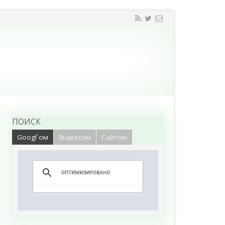
ПОИСК
Googl`ом
Яндексом
Сайтом