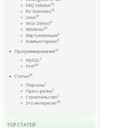
76
FAQ Solution
35
for Dummies
37
Linux
4
Virus Detect
52
Windows
9
Виртуализация
8
Компьютерное
41
Программирование
7
MySQL
40
PHP
39
Статьи
1
Персоны
1
Пресс-релиз
2
Строительство
30
Это интересно
TOP СТАТЕЙ