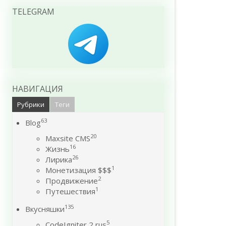
TELEGRAM
НАВИГАЦИЯ
Рубрики
Теги
63
Blog
20
Maxsite CMS
16
Жизнь
26
Лирика
1
Монетизация $$$
2
Продвижение
1
Путешествия
135
Вкусняшки
5
CodeIgniter 2 rus