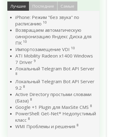
Лучшие
Последние
Самые
iPhone: Режим "без звука" по
10
расписанию
Возвращаем автоматическую
синхронизацию Яндекс Диска для
10
ПК
10
Импортозамещение VDI
ATI Mobility Radeon x1400 Windows
9
7 Driver
Локальный Telegram Bot API Server
8
Локальный Telegram Bot API Server
8
9.2
Active Directory простыми словами
8
(База)
8
Google +1 Plugin для MaxSite CMS
PowerShell: Get-Net* Недопустимый
8
класс
8
WMI Проблемы и решения