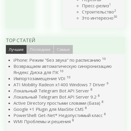
1
Пресс-релиз
2
Строительство
30
Это интересно
TOP СТАТЕЙ
Лучшие
Последние
Самые
10
iPhone: Режим "без звука" по расписанию
Возвращаем автоматическую синхронизацию
10
Яндекс Диска для ПК
10
Импортозамещение VDI
9
ATI Mobility Radeon x1400 Windows 7 Driver
8
Локальный Telegram Bot API Server
8
Локальный Telegram Bot API Server 9.2
8
Active Directory простыми словами (База)
8
Google +1 Plugin для MaxSite CMS
8
PowerShell: Get-Net* Недопустимый класс
8
WMI Проблемы и решения