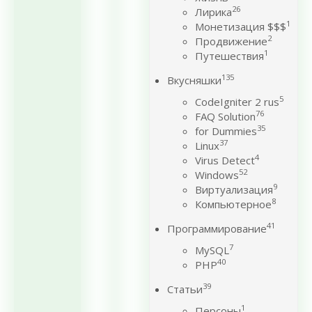
26
Лирика
1
Монетизация $$$
2
Продвижение
1
Путешествия
135
Вкусняшки
5
CodeIgniter 2 rus
76
FAQ Solution
35
for Dummies
37
Linux
4
Virus Detect
52
Windows
9
Виртуализация
8
Компьютерное
41
Программирование
7
MySQL
40
PHP
39
Статьи
1
Персоны