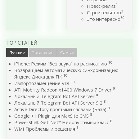
1
Пресс-релиз
2
Строительство
30
Это интересно
TOP СТАТЕЙ
Лучшие
Последние
Самые
10
iPhone: Режим "без звука" по расписанию
Возвращаем автоматическую синхронизацию
10
Яндекс Диска для ПК
10
Импортозамещение VDI
9
ATI Mobility Radeon x1400 Windows 7 Driver
8
Локальный Telegram Bot API Server
8
Локальный Telegram Bot API Server 9.2
8
Active Directory простыми словами (База)
8
Google +1 Plugin для MaxSite CMS
8
PowerShell: Get-Net* Недопустимый класс
8
WMI Проблемы и решения