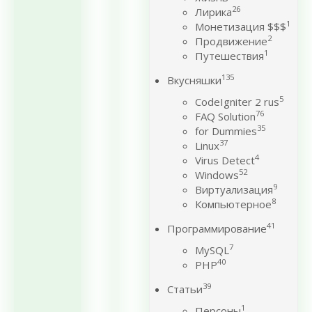
26
Лирика
1
Монетизация $$$
2
Продвижение
1
Путешествия
135
Вкусняшки
5
CodeIgniter 2 rus
76
FAQ Solution
35
for Dummies
37
Linux
4
Virus Detect
52
Windows
9
Виртуализация
8
Компьютерное
41
Программирование
7
MySQL
40
PHP
39
Статьи
1
Персоны