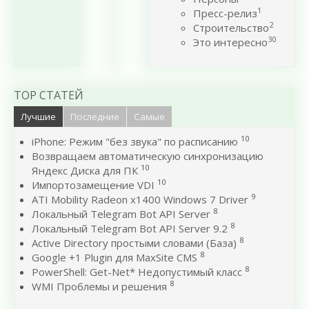
1
Пресс-релиз
2
Строительство
30
Это интересно
TOP СТАТЕЙ
Лучшие
Последние
Самые
10
iPhone: Режим "без звука" по расписанию
Возвращаем автоматическую синхронизацию
10
Яндекс Диска для ПК
10
Импортозамещение VDI
9
ATI Mobility Radeon x1400 Windows 7 Driver
8
Локальный Telegram Bot API Server
8
Локальный Telegram Bot API Server 9.2
8
Active Directory простыми словами (База)
8
Google +1 Plugin для MaxSite CMS
8
PowerShell: Get-Net* Недопустимый класс
8
WMI Проблемы и решения