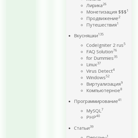
26
Лирика
1
Монетизация $$$
2
Продвижение
1
Путешествия
135
Вкусняшки
5
CodeIgniter 2 rus
76
FAQ Solution
35
for Dummies
37
Linux
4
Virus Detect
52
Windows
9
Виртуализация
8
Компьютерное
41
Программирование
7
MySQL
40
PHP
39
Статьи
1
Персоны