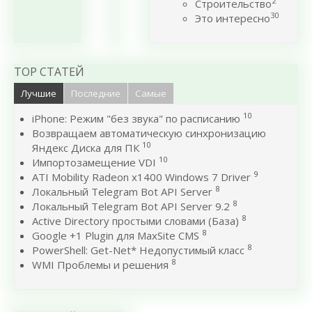
2
Строительство
30
Это интересно
TOP СТАТЕЙ
Лучшие
Последние
Самые
10
iPhone: Режим "без звука" по расписанию
Возвращаем автоматическую синхронизацию
10
Яндекс Диска для ПК
10
Импортозамещение VDI
9
ATI Mobility Radeon x1400 Windows 7 Driver
8
Локальный Telegram Bot API Server
8
Локальный Telegram Bot API Server 9.2
8
Active Directory простыми словами (База)
8
Google +1 Plugin для MaxSite CMS
8
PowerShell: Get-Net* Недопустимый класс
8
WMI Проблемы и решения