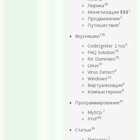
26
Лирика
1
Монетизация $$$
2
Продвижение
1
Путешествия
135
Вкусняшки
5
CodeIgniter 2 rus
76
FAQ Solution
35
for Dummies
37
Linux
4
Virus Detect
52
Windows
9
Виртуализация
8
Компьютерное
41
Программирование
7
MySQL
40
PHP
39
Статьи
1
Персоны