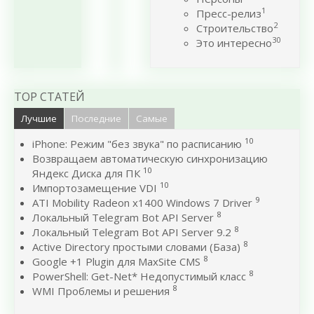
1
Пресс-релиз
2
Строительство
30
Это интересно
TOP СТАТЕЙ
Лучшие
Последние
Самые
10
iPhone: Режим "без звука" по расписанию
Возвращаем автоматическую синхронизацию
10
Яндекс Диска для ПК
10
Импортозамещение VDI
9
ATI Mobility Radeon x1400 Windows 7 Driver
8
Локальный Telegram Bot API Server
8
Локальный Telegram Bot API Server 9.2
8
Active Directory простыми словами (База)
8
Google +1 Plugin для MaxSite CMS
8
PowerShell: Get-Net* Недопустимый класс
8
WMI Проблемы и решения