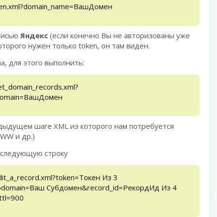
token.xml?domain_name=ВашДомен
аписью
Яндекс
(если конечно Вы не авторизованы уже
оторого нужен только token, он там виден.
а, для этого выполнить:
et_domain_records.xml?
domain=ВашДомен
редыдущем шаге XML из которого нам потребуется
WWW и др.)
 следующую строку
dit_a_record.xml?token=Токен Из 3
omain=Ваш Субдомен&record_id=РекордИд Из 4
ttl=900