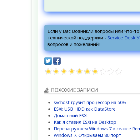
Если у Вас Возникли вопросы или что-т
технической поддержки -
Service Desk 
вопросов и пожеланий!
ПОХОЖИЕ ЗАПИСИ
svchost грузит процессор на 50%
ESXi: USB HDD как DataStore
Домашний ESXi
Как я ставил ESXi на Desktop
Перезагружаем Windows 7 в сеансе Re
Windows 7. Открываем 80 порт