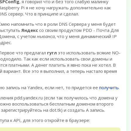
ISPConfig
, я говорил что и без того слабую малинку
Raspberry Pi я не хочу нагружать дополнительно как
DNS сервер. Что в принципе и сделал.
Смею напомнить что в роли DNS Сервера у меня будет
выступать
Яндекс
со своим продуктом PDD - Почта Для
Домена, с учетом
ньюанса
, что у меня динамический IP
адрес.
Первое что предлагал
гугл
это использовать всякие NO-
 подходило. Так как если использовать свои домены и
ся платными. А денег платить я явно пока не хотел. В
 вариант. Все это я выполнил, а теперь настало время
ую запись на Yandex, если нет, то придется ее
получить
.
ления pdd.yandex.ru (если так получилось что домена у
, можно воспользоваться бесплатным доменом второго
 зарегистрируйтесь на dot.tk) и создать A запись.
упа к API, для этого откройте в браузере: