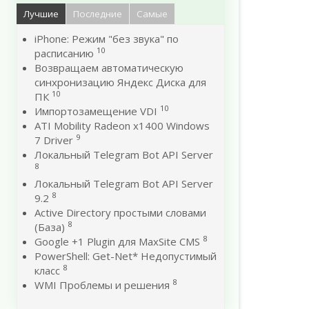
Лучшие
Последние
Самые
iPhone: Режим "без звука" по
10
расписанию
Возвращаем автоматическую
синхронизацию Яндекс Диска для
10
ПК
10
Импортозамещение VDI
ATI Mobility Radeon x1400 Windows
9
7 Driver
Локальный Telegram Bot API Server
8
Локальный Telegram Bot API Server
8
9.2
Active Directory простыми словами
8
(База)
8
Google +1 Plugin для MaxSite CMS
PowerShell: Get-Net* Недопустимый
8
класс
8
WMI Проблемы и решения