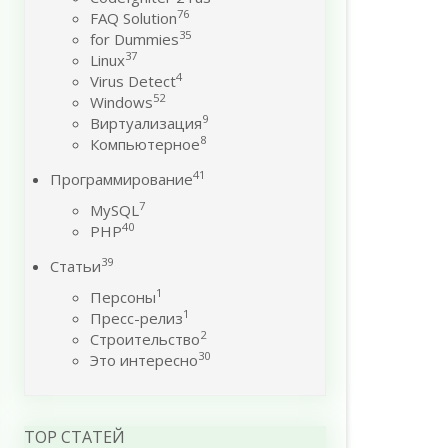
76
FAQ Solution
35
for Dummies
37
Linux
4
Virus Detect
52
Windows
9
Виртуализация
8
Компьютерное
41
Программирование
7
MySQL
40
PHP
39
Статьи
1
Персоны
1
Пресс-релиз
2
Строительство
30
Это интересно
TOP СТАТЕЙ