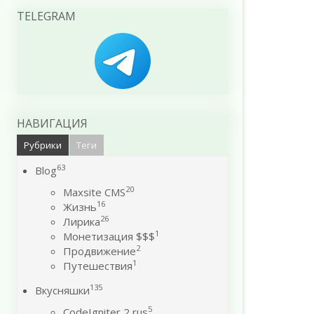
TELEGRAM
НАВИГАЦИЯ
Рубрики
Теги
63
Blog
20
Maxsite CMS
16
Жизнь
26
Лирика
1
Монетизация $$$
2
Продвижение
1
Путешествия
135
Вкусняшки
5
CodeIgniter 2 rus