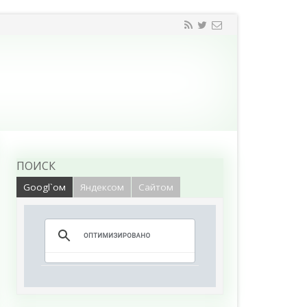
ПОИСК
Googl`ом
Яндексом
Сайтом