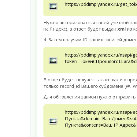
https://pddimp.yandex.ru/get_
Нужно авторизоваться своей учетной з
на Яндекс), в ответ будет выдан
xml
из к
4. Затем получим ID наших записей домен
https://pddimp.yandex.ru/nsapi/g
token=ТокенСПрошлогоШага&
В ответ будет получен так-же как и в п
только record_id Вашего субдомена (@, 
Для обновления записи нужно отправить
https://pddimp.yandex.ru/nsapi/e
Пункта&domain=ВашДомен&subd
Пункта&content=Ваш IP Адрес&