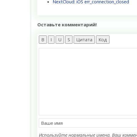
NextCloud: iOS err_connection_closed
Оставьте комментарий!
B
I
U
S
Цитата
Код
Используйте нормальные имена. Ваш коммен