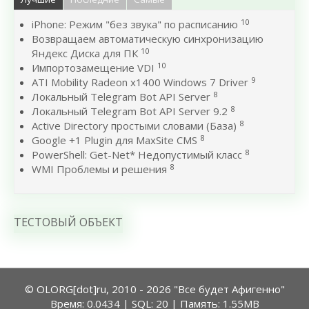
10
iPhone: Режим "без звука" по расписанию
Возвращаем автоматическую синхронизацию
10
Яндекс Диска для ПК
10
Импортозамещение VDI
9
ATI Mobility Radeon x1400 Windows 7 Driver
8
Локальный Telegram Bot API Server
8
Локальный Telegram Bot API Server 9.2
8
Active Directory простыми словами (База)
8
Google +1 Plugin для MaxSite CMS
8
PowerShell: Get-Net* Недопустимый класс
8
WMI Проблемы и решения
ТЕСТОВЫЙ ОБЪЕКТ
© OLORG[dot]ru, 2010 - 2026 "Все будет Афигенно"
Время: 0.0434 | SQL: 20 | Память: 1.55MB