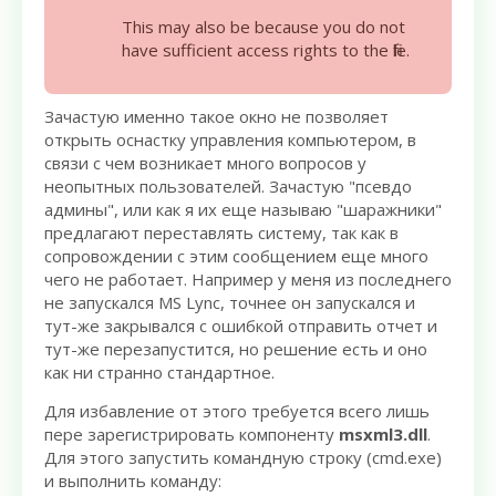
This may also be because you do not
have sufficient access rights to the file.
Зачастую именно такое окно не позволяет
открыть оснастку управления компьютером, в
связи с чем возникает много вопросов у
неопытных пользователей. Зачастую "псевдо
админы", или как я их еще называю "шаражники"
предлагают переставлять систему, так как в
сопровождении с этим сообщением еще много
чего не работает. Например у меня из последнего
не запускался MS Lync, точнее он запускался и
тут-же закрывался с ошибкой отправить отчет и
тут-же перезапустится, но решение есть и оно
как ни странно стандартное.
Для избавление от этого требуется всего лишь
пере зарегистрировать компоненту
msxml3.dll
.
Для этого запустить командную строку (cmd.exe)
и выполнить команду: