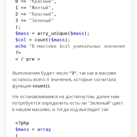
0
=>
"Красный"
,
1
=>
"Желтый"
,
2
=>
"Красный"
,
3
=>
"Зеленый"
);
$mass
=
arry_unique
(
$mass
);
$col
=
count
(
$mass
);
echo
"В массиве $col уникальных значения"
;
?>
<
/
 pre 
>
Выполнения будет число
"3"
, так как в массиве
осталось всего 3 значения, которые сосчитала
функция
count()
.
Не останавливаемся на достигнутом, далее нам
потребуется определить есть-ли "Зеленый" цвет
в нашем массиве, и тогда код выглядит так:
<?php
$mass
=
array
(