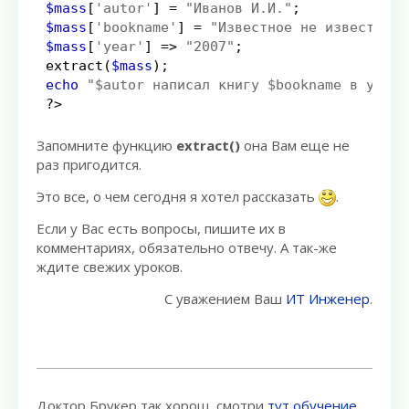
$mass
[
'autor'
]
=
"Иванов И.И."
;
$mass
[
'bookname'
]
=
"Известное не известное"
$mass
[
'year'
]
=>
"2007"
;
extract
(
$mass
);
echo
"$autor написал книгу $bookname в year 
?>
Запомните функцию
extract()
она Вам еще не
раз пригодится.
Это все, о чем сегодня я хотел рассказать
.
Если у Вас есть вопросы, пишите их в
комментариях, обязательно отвечу. А так-же
ждите свежих уроков.
С уважением Ваш
ИТ Инженер
.
Доктор Брукер так хорош, смотри
тут обучение