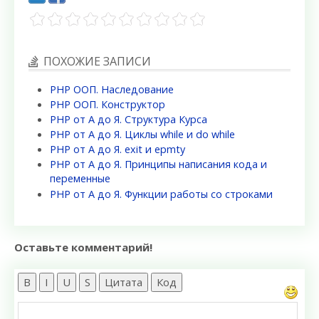
ПОХОЖИЕ ЗАПИСИ
PHP ООП. Наследование
PHP ООП. Конструктор
PHP от А до Я. Структура Курса
PHP от А до Я. Циклы while и do while
PHP от А до Я. exit и epmty
PHP от А до Я. Принципы написания кода и
переменные
PHP от А до Я. Функции работы со строками
Оставьте комментарий!
B
I
U
S
Цитата
Код