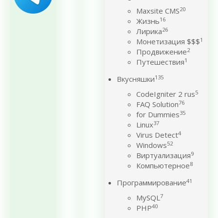
20
Maxsite CMS
16
Жизнь
26
Лирика
1
Монетизация $$$
2
Продвижение
1
Путешествия
135
Вкусняшки
5
CodeIgniter 2 rus
76
FAQ Solution
35
for Dummies
37
Linux
4
Virus Detect
52
Windows
9
Виртуализация
8
Компьютерное
41
Программирование
7
MySQL
40
PHP