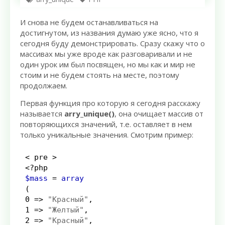
И снова не будем останавливаться на
достигнутом, из названия думаю уже ясно, что я
сегодня буду демонстрировать. Сразу скажу что о
массивах мы уже вроде как разговаривали и не
один урок им был посвящен, но мы как и мир не
стоим и не будем стоять на месте, поэтому
продолжаем.
Первая функция про которую я сегодня расскажу
называется
arry_unique()
, она очищает массив от
повторяющихся значений, т.е. оставляет в нем
только уникальные значения. Смотрим пример:
<
 pre 
>
<?php
$mass
=
array
(
0
=>
"Красный"
,
1
=>
"Желтый"
,
2
=>
"Красный"
,