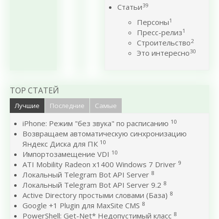
39
Статьи
1
Персоны
1
Пресс-релиз
2
Строительство
30
Это интересно
TOP СТАТЕЙ
Лучшие
Последние
Самые
10
iPhone: Режим "без звука" по расписанию
Возвращаем автоматическую синхронизацию
10
Яндекс Диска для ПК
10
Импортозамещение VDI
9
ATI Mobility Radeon x1400 Windows 7 Driver
8
Локальный Telegram Bot API Server
8
Локальный Telegram Bot API Server 9.2
8
Active Directory простыми словами (База)
8
Google +1 Plugin для MaxSite CMS
8
PowerShell: Get-Net* Недопустимый класс