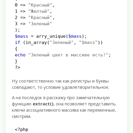
0
=>
"Красный"
,
1
=>
"Желтый"
,
2
=>
"Красный"
,
3
=>
"Зеленый"
);
$mass
=
arry_unique
(
$mass
);
if
(
in_array
(
"Зеленый"
,
"$mass"
))
{
echo
"Зеленый цвет в массиве есть!"
;
}
?>
Ну соответственно так как регистры и буквы
совпадают, то условие удовлетворительное.
А на последок я расскажу про замечательную
функцию
extract()
, она позволяет представить
ключи ассоциативного массива как переменные,
смотрим.
<?php