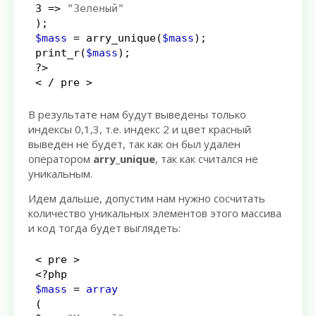
3
=>
"Зеленый"
);
$mass
=
arry_unique
(
$mass
);
print_r
(
$mass
);
?>
<
/
 pre 
>
В результате нам будут выведены только
индексы 0,1,3, т.е. индекс 2 и цвет красный
выведен не будет, так как он был удален
оператором
arry_unique
, так как считался не
уникальным.
Идем дальше, допустим нам нужно сосчитать
количество уникальных элементов этого массива
и код тогда будет выглядеть:
<
 pre 
>
<?php
$mass
=
array
(