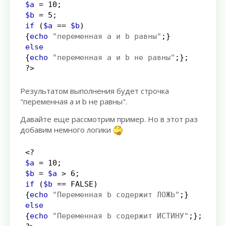
$a
=
10
;
$b
=
5
;
if
(
$a
==
$b
)
{
echo
"переменная a и b равны"
;
}
else
{
echo
"переменная a и b не равны"
;
}
;
?>
Результатом выполнения будет строчка
"переменная a и b не равны".
Давайте еще рассмотрим пример. Но в этот раз
добавим немного логики
<?
$a
=
10
;
$b
=
$a
>
6
;
if
(
$b
==
 FALSE
)
{
echo
"Переменная b содержит ЛОЖЬ"
;
}
else
{
echo
"Переменная b содержит ИСТИНУ"
;
}
;