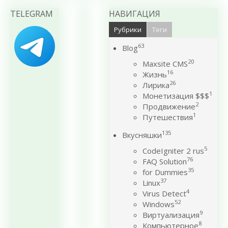
TELEGRAM
НАВИГАЦИЯ
Рубрики
Теги
63
Blog
20
Maxsite CMS
16
Жизнь
26
Лирика
1
Монетизация $$$
2
Продвижение
1
Путешествия
135
Вкусняшки
5
CodeIgniter 2 rus
76
FAQ Solution
35
for Dummies
37
Linux
4
Virus Detect
52
Windows
9
Виртуализация
8
Компьютерное