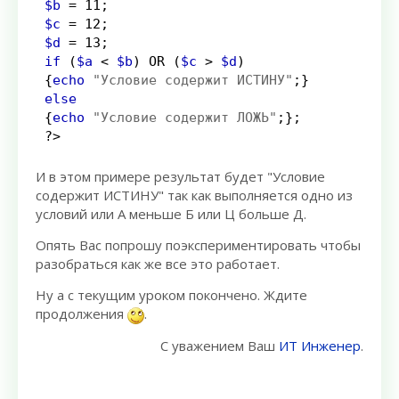
$b
=
11
;
$c
=
12
;
$d
=
13
;
if
(
$a
<
$b
)
OR
(
$c
>
$d
)
{
echo
"Условие содержит ИСТИНУ"
;
}
else
{
echo
"Условие содержит ЛОЖЬ"
;
}
;
?>
И в этом примере результат будет "Условие
содержит ИСТИНУ" так как выполняется одно из
условий или А меньше Б или Ц больше Д.
Опять Вас попрошу поэкспериментировать чтобы
разобраться как же все это работает.
Ну а с текущим уроком покончено. Ждите
продолжения
.
С уважением Ваш
ИТ Инженер
.