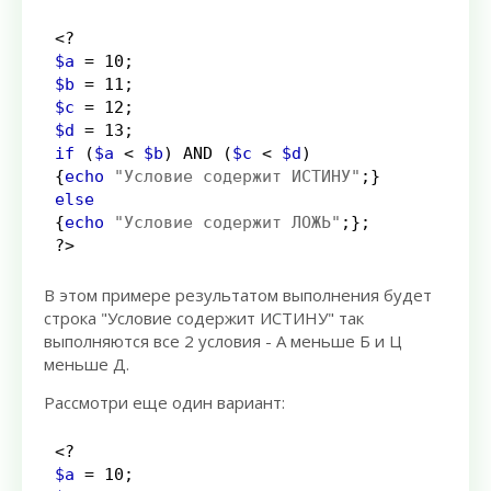
<?
$a
=
10
;
$b
=
11
;
$c
=
12
;
$d
=
13
;
if
(
$a
<
$b
)
AND
(
$c
<
$d
)
{
echo
"Условие содержит ИСТИНУ"
;
}
else
{
echo
"Условие содержит ЛОЖЬ"
;
}
;
?>
В этом примере результатом выполнения будет
строка "Условие содержит ИСТИНУ" так
выполняются все 2 условия - А меньше Б и Ц
меньше Д.
Рассмотри еще один вариант:
<?
$a
=
10
;