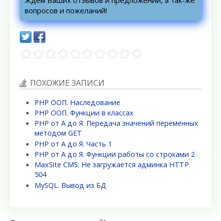
вопросов и пожеланий!
ПОХОЖИЕ ЗАПИСИ
PHP ООП. Наследование
PHP ООП. Функции в классах
PHP от А до Я. Передача значений переменных
методом GET
PHP от А до Я. Часть 1
PHP от А до Я. Функции работы со строками 2
MaxSite CMS: Не загружается админка HTTP
504
MySQL. Вывод из БД