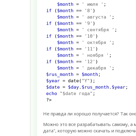
$month
=
' июля '
;
if
(
$month
==
'8'
)
$month
=
' августа '
;
if
(
$month
==
'9'
)
$month
=
' сентября '
;
if
(
$month
==
'10'
)
$month
=
' октября '
;
if
(
$month
==
'11'
)
$month
=
' ноября '
;
if
(
$month
==
'12'
)
$month
=
' декабря '
;
$rus_month
=
$month
;
$year
=
date
(
"Y"
);
$date
=
$day
.
$rus_month
.
$year
;
echo
"$date года"
;
?>
Не правда ли хорошо получается? Так оно
Можно это все разрабатывать самому, а м
дата", которую можно скачать и подключ