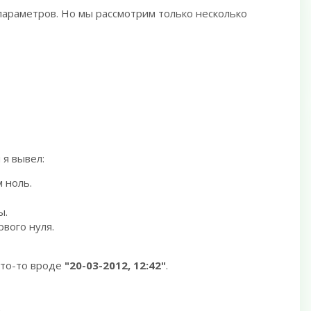
араметров. Но мы рассмотрим только несколько
я вывел:
 ноль.
ы.
рвого нуля.
 что-то вроде
"20-03-2012, 12:42"
.