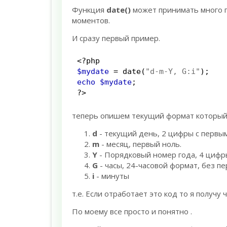
Функция
date()
может принимать много п
моментов.
И сразу первый пример.
<?php
$mydate
=
date
(
"d-m-Y, G:i"
);
echo
$mydate
;
?>
теперь опишем текущий формат который 
d
- текущий день, 2 цифры с первым
m
- месяц, первый ноль.
Y
- Порядковый номер года, 4 цифр
G
- часы, 24-часовой формат, без пе
i
- минуты
т.е. Если отработает это код то я получу
По моему все просто и понятно .