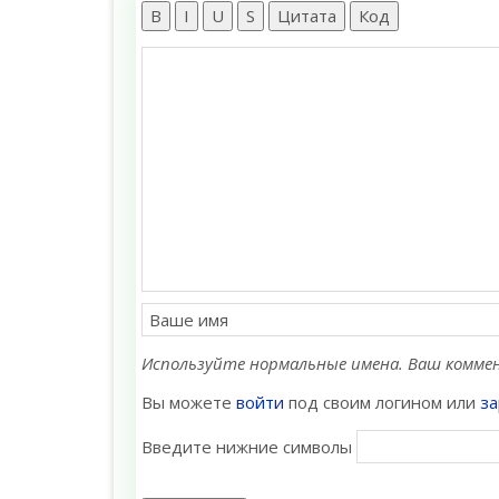
B
I
U
S
Цитата
Код
Используйте нормальные имена. Ваш коммен
Вы можете
войти
под своим логином или
за
Введите нижние символы