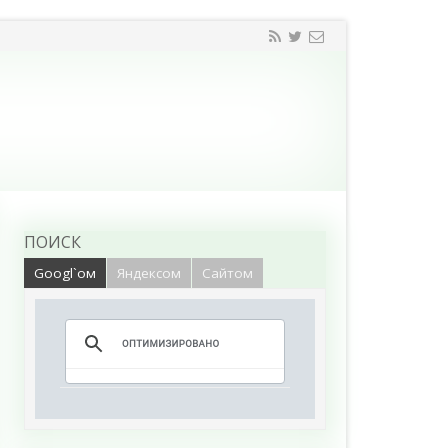
ПОИСК
Googl`ом
Яндексом
Сайтом