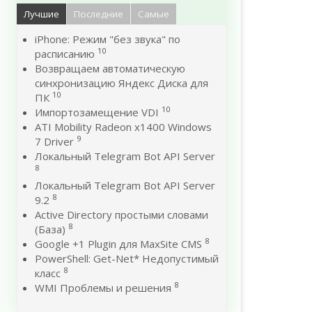
Лучшие
Последние
Самые
iPhone: Режим "без звука" по
10
расписанию
Возвращаем автоматическую
синхронизацию Яндекс Диска для
10
ПК
10
Импортозамещение VDI
ATI Mobility Radeon x1400 Windows
9
7 Driver
Локальный Telegram Bot API Server
8
Локальный Telegram Bot API Server
8
9.2
Active Directory простыми словами
8
(База)
8
Google +1 Plugin для MaxSite CMS
PowerShell: Get-Net* Недопустимый
8
класс
8
WMI Проблемы и решения