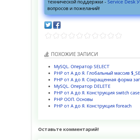
технической поддержки -
Service Desk 
вопросов и пожеланий!
ПОХОЖИЕ ЗАПИСИ
MySQL. Оператор SELECT
PHP от А до Я. Глобальный массив $_S
PHP от А до Я. Сокращенная форма за
MySQL. Оператор DELETE
PHP от А до Я. Конструкция switch case
PHP ООП. Основы
PHP от А до Я. Конструкция foreach
Оставьте комментарий!