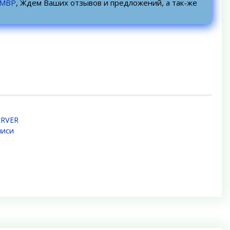
УМВР
, Ждем Ваших отзывов и предложений, а так-же
ERVER
писи