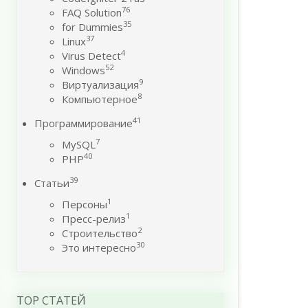
76
FAQ Solution
35
for Dummies
37
Linux
4
Virus Detect
52
Windows
9
Виртуализация
8
Компьютерное
41
Программирование
7
MySQL
40
PHP
39
Статьи
1
Персоны
1
Пресс-релиз
2
Строительство
30
Это интересно
TOP СТАТЕЙ