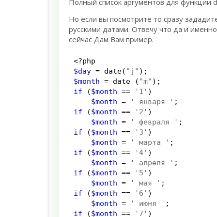
Полный список аргументов для функции 
Но если вы посмотрите то сразу зададит
русскими датами. Отвечу что да и именно
сейчас Дам Вам пример.
<?php
$day
=
date
(
"j"
);
$month
=
date
(
"m"
);
if
(
$month
==
'1'
)
$month
=
' января '
;
if
(
$month
==
'2'
)
$month
=
' февраля '
;
if
(
$month
==
'3'
)
$month
=
' марта '
;
if
(
$month
==
'4'
)
$month
=
' апреля '
;
if
(
$month
==
'5'
)
$month
=
' мая '
;
if
(
$month
==
'6'
)
$month
=
' июня '
;
if
(
$month
==
'7'
)