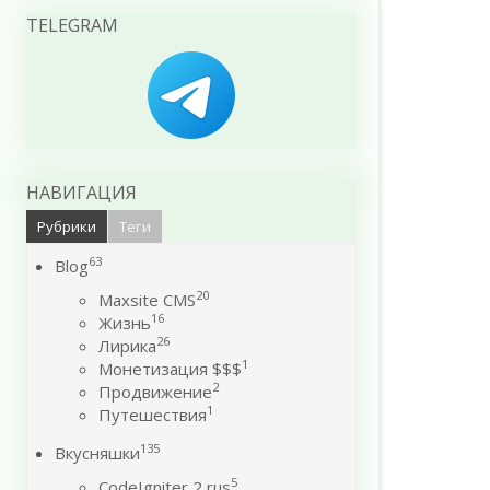
TELEGRAM
НАВИГАЦИЯ
Рубрики
Теги
63
Blog
20
Maxsite CMS
16
Жизнь
26
Лирика
1
Монетизация $$$
2
Продвижение
1
Путешествия
135
Вкусняшки
5
CodeIgniter 2 rus