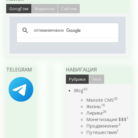
Googl`ом
Яндексом
Сайтом
TELEGRAM
НАВИГАЦИЯ
Рубрики
Теги
63
Blog
20
Maxsite CMS
16
Жизнь
26
Лирика
1
Монетизация $$$
2
Продвижение
1
Путешествия