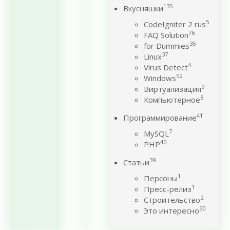
135
Вкусняшки
5
CodeIgniter 2 rus
76
FAQ Solution
35
for Dummies
37
Linux
4
Virus Detect
52
Windows
9
Виртуализация
8
Компьютерное
41
Программирование
7
MySQL
40
PHP
39
Статьи
1
Персоны
1
Пресс-релиз
2
Строительство
30
Это интересно