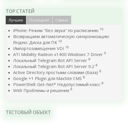
TOP СТАТЕЙ
Лучшие
Последние
Самые
10
iPhone: Режим "без звука" по расписанию
Возвращаем автоматическую синхронизацию
10
Яндекс Диска для ПК
10
Импортозамещение VDI
9
ATI Mobility Radeon x1400 Windows 7 Driver
8
Локальный Telegram Bot API Server
8
Локальный Telegram Bot API Server 9.2
8
Active Directory простыми словами (База)
8
Google +1 Plugin для MaxSite CMS
8
PowerShell: Get-Net* Недопустимый класс
8
WMI Проблемы и решения
ТЕСТОВЫЙ ОБЪЕКТ